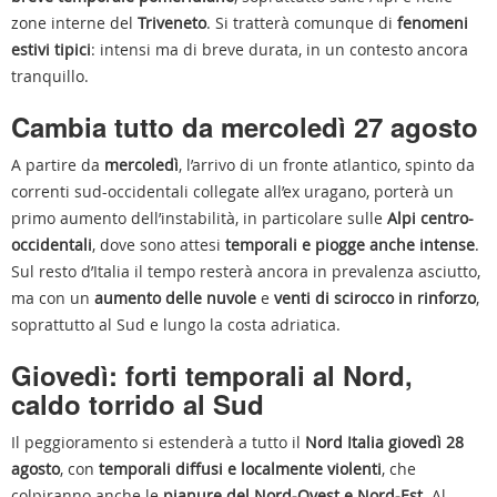
zone interne del
Triveneto
. Si tratterà comunque di
fenomeni
estivi tipici
: intensi ma di breve durata, in un contesto ancora
tranquillo.
Cambia tutto da mercoledì 27 agosto
A partire da
mercoledì
, l’arrivo di un fronte atlantico, spinto da
correnti sud-occidentali collegate all’ex uragano, porterà un
primo aumento dell’instabilità, in particolare sulle
Alpi centro-
occidentali
, dove sono attesi
temporali e piogge anche intense
.
Sul resto d’Italia il tempo resterà ancora in prevalenza asciutto,
ma con un
aumento delle nuvole
e
venti di scirocco in rinforzo
,
soprattutto al Sud e lungo la costa adriatica.
Giovedì: forti temporali al Nord,
caldo torrido al Sud
Il peggioramento si estenderà a tutto il
Nord Italia giovedì 28
agosto
, con
temporali diffusi e localmente violenti
, che
colpiranno anche le
pianure del Nord-Ovest e Nord-Est
. Al