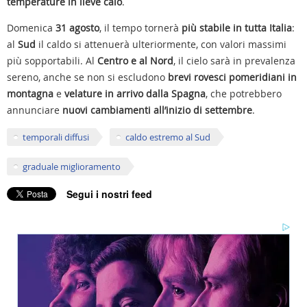
temperature in lieve calo
.
Domenica
31 agosto
, il tempo tornerà
più stabile in tutta Italia
:
al
Sud
il caldo si attenuerà ulteriormente, con valori massimi
più sopportabili. Al
Centro e al Nord
, il cielo sarà in prevalenza
sereno, anche se non si escludono
brevi rovesci pomeridiani in
montagna
e
velature in arrivo dalla Spagna
, che potrebbero
annunciare
nuovi cambiamenti all’inizio di settembre
.
temporali diffusi
caldo estremo al Sud
graduale miglioramento
Segui i nostri feed