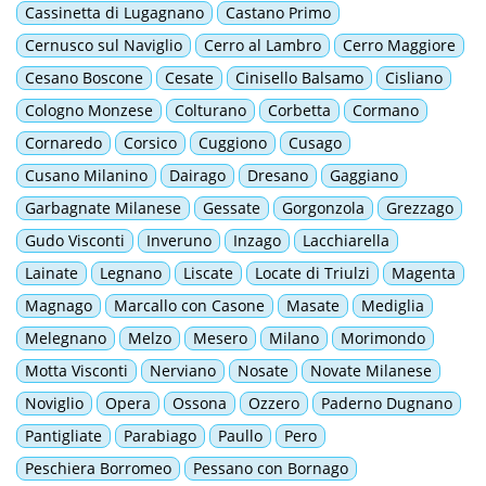
Cassinetta di Lugagnano
Castano Primo
Cernusco sul Naviglio
Cerro al Lambro
Cerro Maggiore
Cesano Boscone
Cesate
Cinisello Balsamo
Cisliano
Cologno Monzese
Colturano
Corbetta
Cormano
Cornaredo
Corsico
Cuggiono
Cusago
Cusano Milanino
Dairago
Dresano
Gaggiano
Garbagnate Milanese
Gessate
Gorgonzola
Grezzago
Gudo Visconti
Inveruno
Inzago
Lacchiarella
Lainate
Legnano
Liscate
Locate di Triulzi
Magenta
Magnago
Marcallo con Casone
Masate
Mediglia
Melegnano
Melzo
Mesero
Milano
Morimondo
Motta Visconti
Nerviano
Nosate
Novate Milanese
Noviglio
Opera
Ossona
Ozzero
Paderno Dugnano
Pantigliate
Parabiago
Paullo
Pero
Peschiera Borromeo
Pessano con Bornago