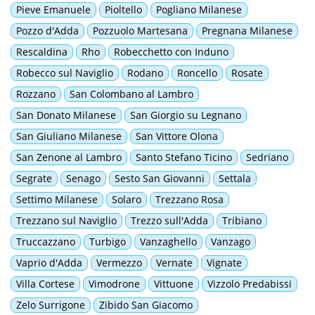
Pieve Emanuele
Pioltello
Pogliano Milanese
Pozzo d'Adda
Pozzuolo Martesana
Pregnana Milanese
Rescaldina
Rho
Robecchetto con Induno
Robecco sul Naviglio
Rodano
Roncello
Rosate
Rozzano
San Colombano al Lambro
San Donato Milanese
San Giorgio su Legnano
San Giuliano Milanese
San Vittore Olona
San Zenone al Lambro
Santo Stefano Ticino
Sedriano
Segrate
Senago
Sesto San Giovanni
Settala
Settimo Milanese
Solaro
Trezzano Rosa
Trezzano sul Naviglio
Trezzo sull'Adda
Tribiano
Truccazzano
Turbigo
Vanzaghello
Vanzago
Vaprio d'Adda
Vermezzo
Vernate
Vignate
Villa Cortese
Vimodrone
Vittuone
Vizzolo Predabissi
Zelo Surrigone
Zibido San Giacomo