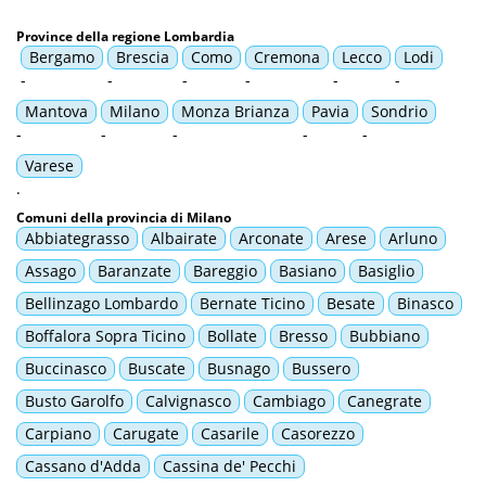
Province della regione Lombardia
Bergamo
Brescia
Como
Cremona
Lecco
Lodi
-
-
-
-
-
-
Mantova
Milano
Monza Brianza
Pavia
Sondrio
-
-
-
-
-
Varese
.
Comuni della provincia di Milano
Abbiategrasso
Albairate
Arconate
Arese
Arluno
Assago
Baranzate
Bareggio
Basiano
Basiglio
Bellinzago Lombardo
Bernate Ticino
Besate
Binasco
Boffalora Sopra Ticino
Bollate
Bresso
Bubbiano
Buccinasco
Buscate
Busnago
Bussero
Busto Garolfo
Calvignasco
Cambiago
Canegrate
Carpiano
Carugate
Casarile
Casorezzo
Cassano d'Adda
Cassina de' Pecchi