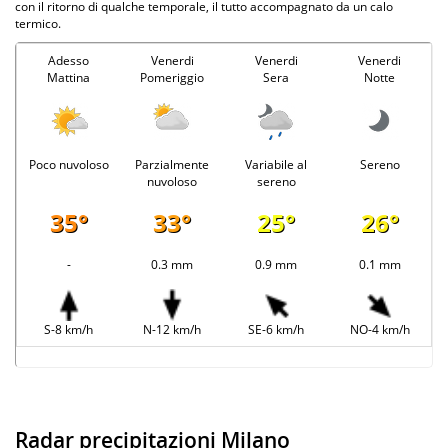
con il ritorno di qualche temporale, il tutto accompagnato da un calo
termico.
Adesso
Venerdi
Venerdi
Venerdi
Mattina
Pomeriggio
Sera
Notte
Poco nuvoloso
Parzialmente
Variabile al
Sereno
nuvoloso
sereno
35°
33°
25°
26°
-
0.3 mm
0.9 mm
0.1 mm
S-8 km/h
N-12 km/h
SE-6 km/h
NO-4 km/h
Radar precipitazioni Milano