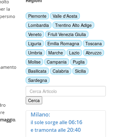
Regioni
molto
per la
Piemonte
Valle d'Aosta
 persino
Lombardia
Trentino Alto Adige
Veneto
Friuli Venezia Giulia
Liguria
Emilia Romagna
Toscana
Umbria
Marche
Lazio
Abruzzo
Molise
Campania
Puglia
anamento
Basilicata
Calabria
Sicilia
Sardegna
dro
are
Milano:
0 maggio
.
06:16
il sole sorge alle
20:40
e tramonta alle