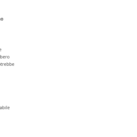
no
e
bbero
potrebbe
abile