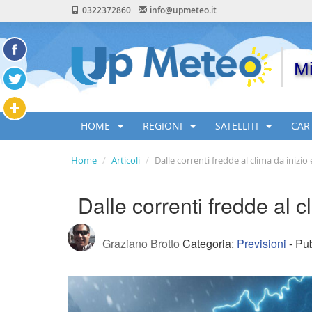
0322372860
info@upmeteo.it
Mi
HOME
REGIONI
SATELLITI
CAR
Home
Articoli
Dalle correnti fredde al clima da inizio 
Dalle correnti fredde al c
Graziano Brotto
Categoria:
Previsioni
- Pub