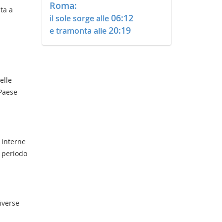
Roma:
sta a
06:12
il sole sorge alle
20:19
e tramonta alle
elle
 Paese
e interne
 periodo
iverse