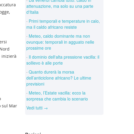
saccatura
attenuazione, ma solo su una parte
d'Italia
ogge,
·
Primi temporali e temperature in calo,
ma il caldo africano resiste
·
Meteo, caldo dominante ma non
ovunque: temporali in agguato nelle
ersi
prossime ore
 Nord
 inizierà
·
Il dominio dell'alta pressione vacilla: il
sollievo è alle porte
·
Quanto durerà la morsa
dell’anticiclone africano? Le ultime
previsioni
·
Meteo, l’Estate vacilla: ecco la
sorpresa che cambia lo scenario
o
o sul Mar
Vedi tutti →