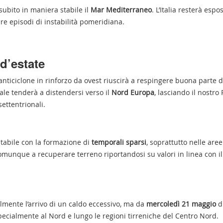
bito in maniera stabile il
Mar Mediterraneo
. L’Italia resterà espo
re episodi di instabilità pomeridiana.
d’estate
anticiclone in rinforzo da ovest riuscirà a respingere buona parte d
pale tenderà a distendersi verso il
Nord Europa
, lasciando il nostro
ettentrionali.
stabile con la formazione di
temporali sparsi
, soprattutto nelle are
unque a recuperare terreno riportandosi su valori in linea con il
lmente l’arrivo di un caldo eccessivo, ma da
mercoledì 21 maggio
d
 specialmente al Nord e lungo le regioni tirreniche del Centro Nord.