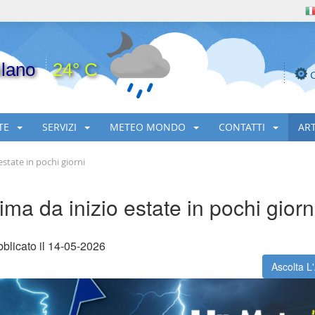
lano
24° C
TE
SERVIZI
METEO MONDO
CONTATTI
AR
estate in pochi giorni
lima da inizio estate in pochi giorn
blicato il 14-05-2026
Ascolta L'