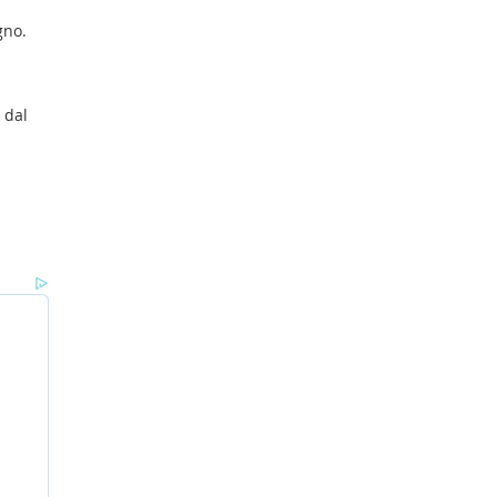
gno.
 dal