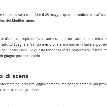
 concretizzarsi tra il
23 e il 25 maggio
, quando l’
anticiclone africa
cino del
Mediterraneo
.
asse d’aria subtropicale favoriranno un ulteriore aumento termico. L
attutto Spagna e Francia meridionale, ma anche in Italia si potre
ittà del Centro Nord. Se questa tendenza verrà confermata, l’estate 
 di
giugno
piuttosto caldo.
pi di scena
confermate nei prossimi aggiornamenti, ma appare sempre più prob
anche se in modo graduale.