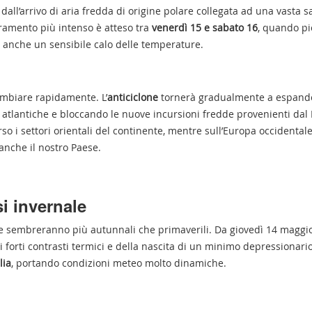
 dall’arrivo di aria fredda di origine polare collegata ad una vasta 
oramento più intenso è atteso tra
venerdì 15 e sabato 16
, quando pi
 anche un sensibile calo delle temperature.
cambiare rapidamente. L’
anticiclone
tornerà gradualmente a espand
oni atlantiche e bloccando le nuove incursioni fredde provenienti dal
rso i settori orientali del continente, mentre sull’Europa occidentale
 anche il nostro Paese.
i invernale
he sembreranno più autunnali che primaverili. Da giovedì 14 maggi
ei forti contrasti termici e della nascita di un minimo depressionari
lia
, portando condizioni meteo molto dinamiche.