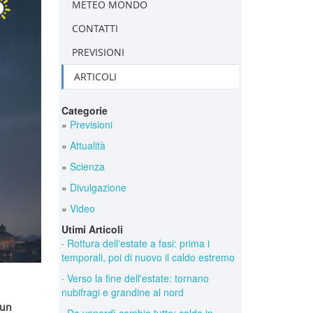
METEO MONDO
CONTATTI
PREVISIONI
ARTICOLI
Categorie
»
Previsioni
»
Attualità
»
Scienza
»
Divulgazione
»
Video
Utimi Articoli
·
Rottura dell'estate a fasi: prima i
temporali, poi di nuovo il caldo estremo
·
Verso la fine dell'estate: tornano
nubifragi e grandine al nord
un
·
Da venerdì cambia tutto: caldo in