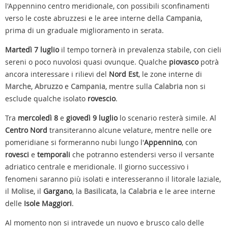
l'Appennino centro meridionale, con possibili sconfinamenti
verso le coste abruzzesi e le aree interne della
Campania
,
prima di un graduale miglioramento in serata.
Martedì 7 luglio
il tempo tornerà in prevalenza stabile, con cieli
sereni o poco nuvolosi quasi ovunque. Qualche
piovasco
potrà
ancora interessare i rilievi del
Nord Est
, le zone interne di
Marche
,
Abruzzo
e
Campania
, mentre sulla
Calabria
non si
esclude qualche isolato
rovescio
.
Tra
mercoledì 8
e
giovedì 9 luglio
lo scenario resterà simile. Al
Centro Nord
transiteranno alcune velature, mentre nelle ore
pomeridiane si formeranno nubi lungo l'
Appennino
, con
rovesci
e
temporali
che potranno estendersi verso il versante
adriatico centrale e meridionale. Il giorno successivo i
fenomeni saranno più isolati e interesseranno il litorale laziale,
il
Molise
, il
Gargano
, la
Basilicata
, la
Calabria
e le aree interne
delle
Isole Maggiori
.
Al momento non si intravede un nuovo e brusco calo delle