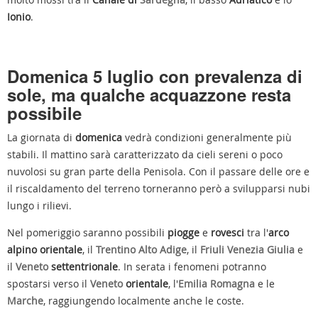
Ionio
.
Domenica 5 luglio con prevalenza di
sole, ma qualche acquazzone resta
possibile
La giornata di
domenica
vedrà condizioni generalmente più
stabili. Il mattino sarà caratterizzato da cieli sereni o poco
nuvolosi su gran parte della Penisola. Con il passare delle ore e
il riscaldamento del terreno torneranno però a svilupparsi nubi
lungo i rilievi.
Nel pomeriggio saranno possibili
piogge
e
rovesci
tra l'
arco
alpino orientale
, il
Trentino Alto Adige
, il
Friuli Venezia Giulia
e
il
Veneto
settentrionale
. In serata i fenomeni potranno
spostarsi verso il
Veneto
orientale
, l'
Emilia Romagna
e le
Marche
, raggiungendo localmente anche le coste.