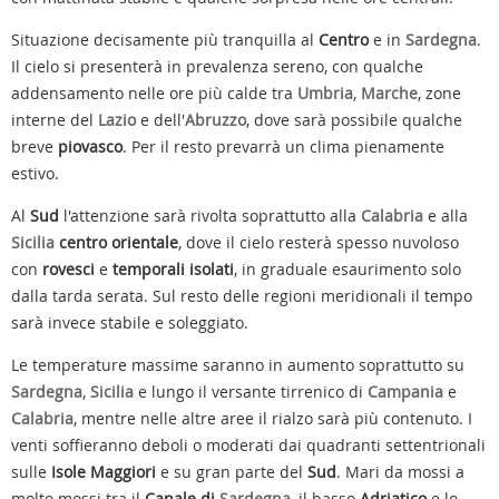
Situazione decisamente più tranquilla al
Centro
e in
Sardegna
.
Il cielo si presenterà in prevalenza sereno, con qualche
addensamento nelle ore più calde tra
Umbria
,
Marche
, zone
interne del
Lazio
e dell'
Abruzzo
, dove sarà possibile qualche
breve
piovasco
. Per il resto prevarrà un clima pienamente
estivo.
Al
Sud
l'attenzione sarà rivolta soprattutto alla
Calabria
e alla
Sicilia
centro orientale
, dove il cielo resterà spesso nuvoloso
con
rovesci
e
temporali isolati
, in graduale esaurimento solo
dalla tarda serata. Sul resto delle regioni meridionali il tempo
sarà invece stabile e soleggiato.
Le temperature massime saranno in aumento soprattutto su
Sardegna
,
Sicilia
e lungo il versante tirrenico di
Campania
e
Calabria
, mentre nelle altre aree il rialzo sarà più contenuto. I
venti soffieranno deboli o moderati dai quadranti settentrionali
sulle
Isole Maggiori
e su gran parte del
Sud
. Mari da mossi a
molto mossi tra il
Canale di
Sardegna
, il basso
Adriatico
e lo