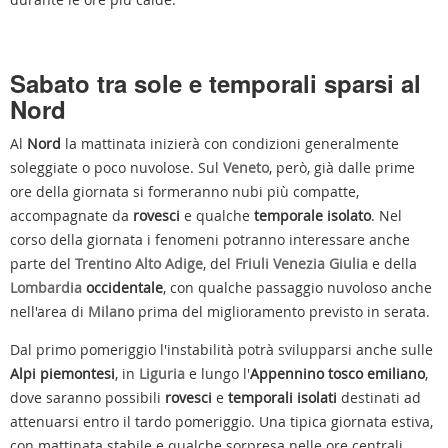
Sabato tra sole e temporali sparsi al
Nord
Al
Nord
la mattinata inizierà con condizioni generalmente
soleggiate o poco nuvolose. Sul
Veneto
, però, già dalle prime
ore della giornata si formeranno nubi più compatte,
accompagnate da
rovesci
e qualche
temporale isolato
. Nel
corso della giornata i fenomeni potranno interessare anche
parte del
Trentino Alto Adige
, del
Friuli Venezia Giulia
e della
Lombardia
occidentale
, con qualche passaggio nuvoloso anche
nell'area di
Milano
prima del miglioramento previsto in serata.
Dal primo pomeriggio l'instabilità potrà svilupparsi anche sulle
Alpi piemontesi
, in
Liguria
e lungo l'
Appennino tosco emiliano
,
dove saranno possibili
rovesci
e
temporali isolati
destinati ad
attenuarsi entro il tardo pomeriggio. Una tipica giornata estiva,
con mattinata stabile e qualche sorpresa nelle ore centrali.