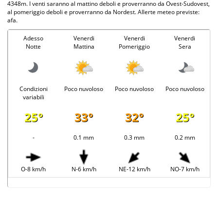
4348m. I venti saranno al mattino deboli e proverranno da Ovest-Sudovest,
al pomeriggio deboli e proverranno da Nordest. Allerte meteo previste:
afa.
Adesso
Venerdi
Venerdi
Venerdi
Notte
Mattina
Pomeriggio
Sera
Condizioni
Poco nuvoloso
Poco nuvoloso
Poco nuvoloso
variabili
25°
33°
32°
25°
-
0.1 mm
0.3 mm
0.2 mm
O-8 km/h
N-6 km/h
NE-12 km/h
NO-7 km/h