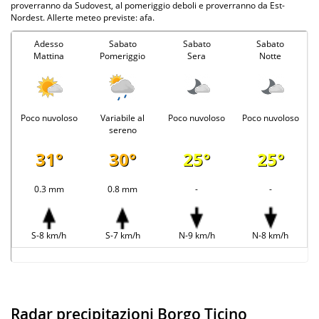
proverranno da Sudovest, al pomeriggio deboli e proverranno da Est-
Nordest. Allerte meteo previste: afa.
Adesso
Sabato
Sabato
Sabato
Mattina
Pomeriggio
Sera
Notte
Poco nuvoloso
Variabile al
Poco nuvoloso
Poco nuvoloso
sereno
31°
30°
25°
25°
0.3 mm
0.8 mm
-
-
S-8 km/h
S-7 km/h
N-9 km/h
N-8 km/h
Radar precipitazioni Borgo Ticino