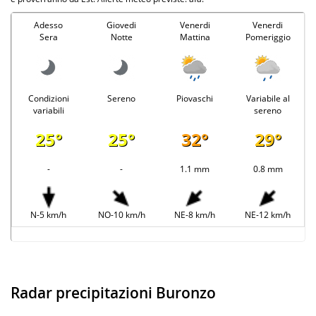
Adesso
Giovedi
Venerdi
Venerdi
Sera
Notte
Mattina
Pomeriggio
Condizioni
Sereno
Piovaschi
Variabile al
variabili
sereno
25°
25°
32°
29°
-
-
1.1 mm
0.8 mm
N-5 km/h
NO-10 km/h
NE-8 km/h
NE-12 km/h
Radar precipitazioni Buronzo