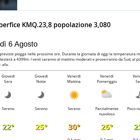
perfice KMQ.23,8 popolazione 3,080
edì 6 Agosto
 previste piogge nelle prossime ore. Durante la giornata di oggi la temperatura
 attesterà a 4399m. I venti saranno al mattino moderati e proverranno da Sud, al 
 afa.
Giovedi
Giovedi
Venerdi
Venerdi
Ven
Sera
Notte
Mattina
Pomeriggio
Se
Sereno
Sereno
Sereno
Parzialmente
Poco n
nuvoloso
22°
25°
30°
26°
2
-
-
0.1 mm
0.2 mm
0.1