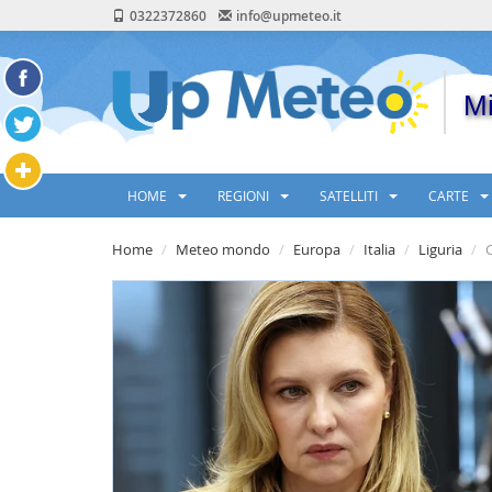
0322372860
info@upmeteo.it
Mi
HOME
REGIONI
SATELLITI
CARTE
Home
Meteo mondo
Europa
Italia
Liguria