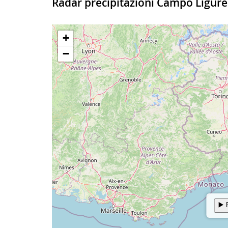
28°
Radar precipitazioni Campo Ligure
Periodo
Previsioni
Temp
11-12
Sereno
29°
20 - 02
Poco nuvoloso
12-13
Sereno
29°
02 - 08
Sereno
13-14
Poco nuvoloso
29°
08 - 14
Sereno
14-15
Poco nuvoloso
29°
14 - 20
Parzialmente nuvoloso
15-16
Poco nuvoloso
28°
Lunedi 10 Agosto 2026
Periodo
Previsioni
Temp
16-17
Poco nuvoloso
28°
20 - 02
Poco nuvoloso
17-18
Poco nuvoloso
27°
02 - 08
Sereno
18-19
Sereno
26°
08 - 14
Variabile al sereno