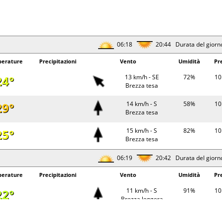
06:18
20:44 Durata del giorn
erature
Precipitazioni
Vento
Umidità
Pr
24°
13 km/h - SE
72%
10
Brezza tesa
29°
14 km/h - S
58%
10
Brezza tesa
25°
15 km/h - S
82%
10
Brezza tesa
06:19
20:42 Durata del giorn
erature
Precipitazioni
Vento
Umidità
Pr
22°
11 km/h - S
91%
10
Brezza leggera
25°
5 km/h - SE
81%
10