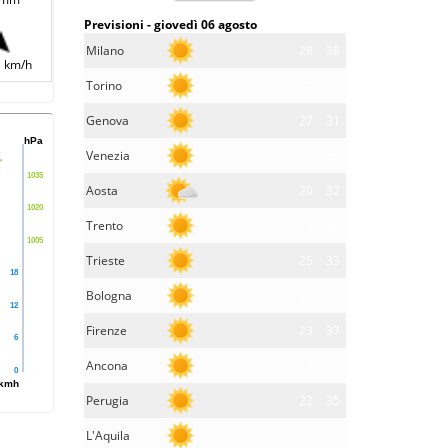
Previsioni - giovedì 06 agosto
Milano
28
38
 km/h
Torino
24
37
Genova
27
31
hPa
Venezia
25
35
1035
Aosta
20
32
1020
Trento
24
36
1005
Trieste
25
33
18
Bologna
25
38
12
Firenze
23
37
6
Ancona
27
33
0
kmh
Perugia
22
35
L'Aquila
20
34