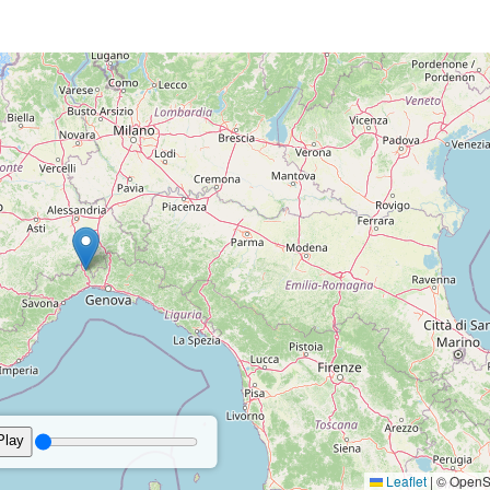
Brezza tesa
erature
Precipitazioni
Vento
Umidità
Pr
13 km/h - SE
58%
3%
1
24°
3 km/h - NO
68%
10
Brezza tesa
Bava di vento
13 km/h - SE
58%
18%
1
25°
6 km/h - NO
68%
10
Brezza tesa
Bava di vento
14 km/h - S
58%
32%
1
32°
0.1 mm
2 km/h - SE
49%
10
Brezza tesa
Bava di vento
15 km/h - S
59%
35%
1
29°
0.5 mm
4 km/h - N
61%
10
Brezza tesa
Bava di vento
15 km/h - S
62%
21%
1
06:22
20:38 Durata del giorn
Brezza tesa
erature
Precipitazioni
Vento
Umidità
Pr
15 km/h - S
66%
24%
1
Brezza tesa
24°
1 km/h - NO
69%
10
Bava di vento
16 km/h - S
71%
8%
1
Brezza tesa
26°
3 km/h - NO
71%
10
Bava di vento
16 km/h - S
77%
21%
1
Brezza tesa
0.5 mm
4 km/h - SO
54%
10