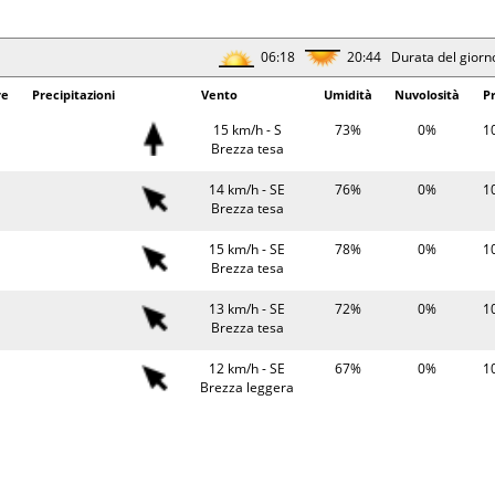
Bava di vento
30°
0.1 mm
8 km/h - SE
53%
10
06:18
20:44 Durata del giorn
Brezza leggera
re
Precipitazioni
Vento
Umidità
Nuvolosità
P
26°
0.2 mm
5 km/h - SE
73%
10
Bava di vento
15 km/h - S
73%
0%
1
Brezza tesa
06:20
20:41 Durata del giorn
14 km/h - SE
76%
0%
1
erature
Precipitazioni
Brezza tesa
Vento
Umidità
Pr
22°
0.1 mm
11 km/h - NO
77%
10
15 km/h - SE
78%
0%
1
Brezza leggera
Brezza tesa
23°
18 km/h - NO
79%
10
13 km/h - SE
72%
0%
1
Brezza tesa
Brezza tesa
30°
0.2 mm
9 km/h - N
51%
10
12 km/h - SE
67%
0%
1
Brezza leggera
Brezza leggera
28°
0.5 mm
4 km/h - SE
70%
10
14 km/h - SE
64%
1%
1
Bava di vento
Brezza tesa
06:21
20:39 Durata del giorn
14 km/h - S
60%
0%
1