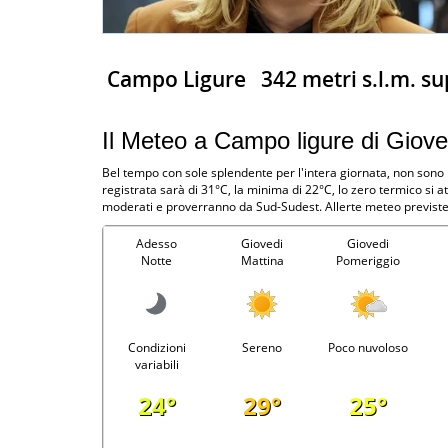
Campo Ligure
342 metri s.l.m. su
Il Meteo a Campo ligure di Giov
Bel tempo con sole splendente per l'intera giornata, non sono
registrata sarà di 31°C, la minima di 22°C, lo zero termico si
moderati e proverranno da Sud-Sudest. Allerte meteo previste:
Adesso
Giovedi
Giovedi
Notte
Mattina
Pomeriggio
Condizioni
Sereno
Poco nuvoloso
variabili
24°
29°
25°
-
-
-