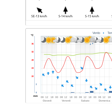
SE-13 km/h
S-14 km/h
S-15 km/h
Vento
Te
°C
36
32
28
24
20
2
0
mm
06
12
18
00
06
12
18
00
06
12
18
00
06
12
18
Giovedi
Venerdi
Sabato
Domenica