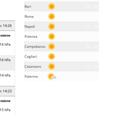
Bari
24
33
Roma
25
37
o: 14:26
Napoli
27
35
essione
Potenza
22
35
16 hPa
Campobasso
20
34
Cagliari
25
34
16 hPa
Catanzaro
23
32
14 hPa
Palermo
26
31
o: 14:23
essione
15 hPa
15 hPa