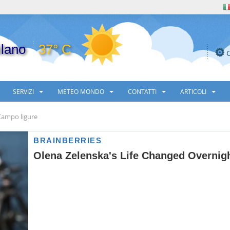
lano
37° C
SERVIZI
METEO MONDO
CONTATTI
ARTICOLI
Campo ligure