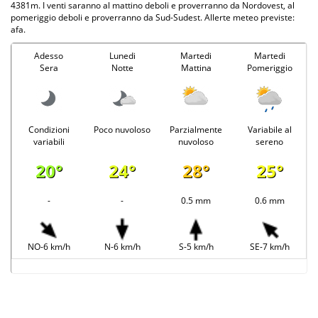
4381m. I venti saranno al mattino deboli e proverranno da Nordovest, al
pomeriggio deboli e proverranno da Sud-Sudest. Allerte meteo previste:
afa.
Adesso
Lunedi
Martedi
Martedi
Sera
Notte
Mattina
Pomeriggio
Condizioni
Poco nuvoloso
Parzialmente
Variabile al
variabili
nuvoloso
sereno
20°
24°
28°
25°
-
-
0.5 mm
0.6 mm
NO-6 km/h
N-6 km/h
S-5 km/h
SE-7 km/h