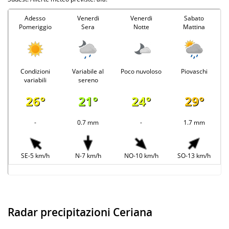
Adesso
Venerdi
Venerdi
Sabato
Pomeriggio
Sera
Notte
Mattina
Condizioni
Variabile al
Poco nuvoloso
Piovaschi
variabili
sereno
26°
21°
24°
29°
-
0.7 mm
-
1.7 mm
SE-5 km/h
N-7 km/h
NO-10 km/h
SO-13 km/h
Radar precipitazioni Ceriana