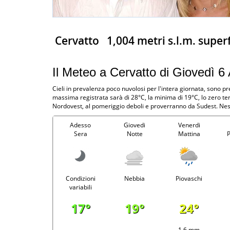
Cervatto
1,004 metri s.l.m. super
Il Meteo a Cervatto di Giovedì 6
Cieli in prevalenza poco nuvolosi per l'intera giornata, sono p
massima registrata sarà di 28°C, la minima di 19°C, lo zero t
Nordovest, al pomeriggio deboli e proverranno da Sudest. Ne
Adesso
Giovedi
Venerdi
Sera
Notte
Mattina
Condizioni
Nebbia
Piovaschi
variabili
17°
19°
24°
-
-
1.6 mm