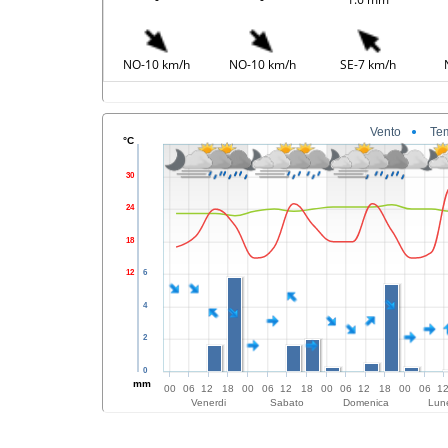
NO-10 km/h
NO-10 km/h
SE-7 km/h
Vento
Te
°C
30
24
18
12
6
4
2
0
mm
00
06
12
18
00
06
12
18
00
06
12
18
00
06
1
Venerdi
Sabato
Domenica
Lun