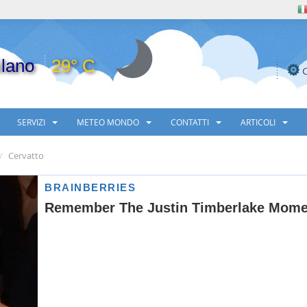
lano
29° C
SERVIZI
METEO MONDO
CONTATTI
ARTICOLI
Cervatto