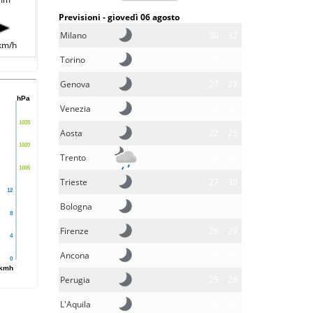
Previsioni - giovedì 06 agosto
Milano
30
32
km/h
Torino
29
32
Genova
27
27
hPa
Venezia
29
32
1035
Aosta
22
25
1020
Trento
24
26
1005
Trieste
27
30
12
Bologna
28
31
8
Firenze
26
29
4
Ancona
28
29
0
kmh
Perugia
25
28
L'Aquila
24
26