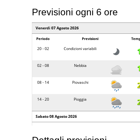
Previsioni ogni 6 ore
Venerdi 07 Agosto 2026
Periodo
Previsioni
Temp
20 - 02
Condizioni variabili
02 - 08
Nebbia
08 - 14
Piovaschi
14 - 20
Pioggia
Sabato 08 Agosto 2026
Periodo
Previsioni
Temp
20 - 02
Poco nuvoloso