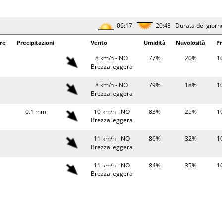
Bava di vento
17°
6 km/h - O
88%
10
06:17
20:48 Durata del giorn
Bava di vento
re
Precipitazioni
Vento
Umidità
Nuvolosità
Pr
25°
1.6 mm
9 km/h - SE
59%
10
Brezza leggera
8 km/h - NO
77%
20%
1
Brezza leggera
21°
2 mm
3 km/h - O
84%
10
Bava di vento
8 km/h - NO
79%
18%
1
Brezza leggera
06:20
20:45 Durata del giorn
0.1 mm
10 km/h - NO
83%
25%
1
erature
Precipitazioni
Brezza leggera
Vento
Umidità
Pr
18°
0.3 mm
6 km/h - NO
86%
10
11 km/h - NO
86%
32%
1
Bava di vento
Brezza leggera
18°
5 km/h - NO
86%
10
11 km/h - NO
84%
35%
1
Bava di vento
Brezza leggera
25°
0.5 mm
6 km/h - SO
67%
10
10 km/h - O
86%
45%
1
Bava di vento
Brezza leggera
20°
5.4 mm
8 km/h - NO
88%
10
10 km/h - NO
85%
44%
1