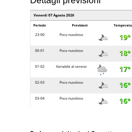
Dettagli previsioni
02 - 08
Nebbia
Venerdi 07 Agosto 2026
Periodo
Previsioni
Temperatu
08 - 14
Piovaschi
23-00
Poco nuvoloso
19°
14 - 20
Piovaschi
00-01
Poco nuvoloso
18°
Domenica 09 Agosto 2026
01-02
Variabile al sereno
17°
Periodo
Previsioni
Temp
20 - 02
Poco nuvoloso
02-03
Poco nuvoloso
16°
02 - 08
Nebbia
03-04
Poco nuvoloso
16°
08 - 14
Variabile al sereno
04-05
Nebbia
15°
14 - 20
Pioggia
05-06
Nebbia