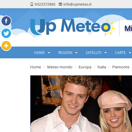
0322372860
info@upmeteo.it
Mi
HOME
REGIONI
SATELLITI
CARTE
Home
Meteo mondo
Europa
Italia
Piemonte