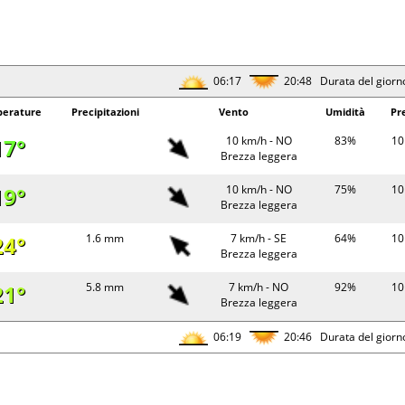
06:17
20:48 Durata del giorn
erature
Precipitazioni
Vento
Umidità
Pr
17°
10 km/h - NO
83%
10
Brezza leggera
19°
10 km/h - NO
75%
10
Brezza leggera
24°
1.6 mm
7 km/h - SE
64%
10
Brezza leggera
21°
5.8 mm
7 km/h - NO
92%
10
Brezza leggera
06:19
20:46 Durata del giorn
erature
Precipitazioni
Vento
Umidità
Pr
15°
3 km/h - O
94%
10