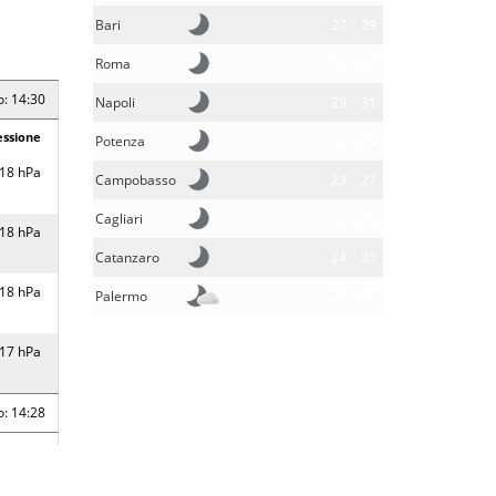
Bari
27
29
Roma
27
29
o: 14:30
Napoli
29
31
essione
Potenza
23
24
18 hPa
Campobasso
23
27
Cagliari
27
29
18 hPa
Catanzaro
24
25
18 hPa
Palermo
28
29
17 hPa
o: 14:28
essione
19 hPa