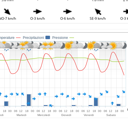
NO-7 km/h
O-3 km/h
O-6 km/h
SE-9 km/h
O-3 
mperature
Precipitazioni
Pressione
2
18
00
06
12
18
00
06
12
18
00
06
12
18
00
06
12
18
00
06
12
18
00
edi
Martedi
Mercoledi
Giovedi
Venerdi
Sabato