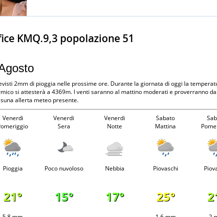
fice KMQ.9,3 popolazione 51
 Agosto
revisti 2mm di pioggia nelle prossime ore. Durante la giornata di oggi la temperat
ermico si attesterà a 4369m. I venti saranno al mattino moderati e proverranno d
ssuna allerta meteo presente.
Venerdi
Venerdi
Venerdi
Sabato
Sab
Pomeriggio
Sera
Notte
Mattina
Pomer
Pioggia
Poco nuvoloso
Nebbia
Piovaschi
Piov
21°
15°
17°
25°
2
5.8 mm
-
-
1.6 mm
2 