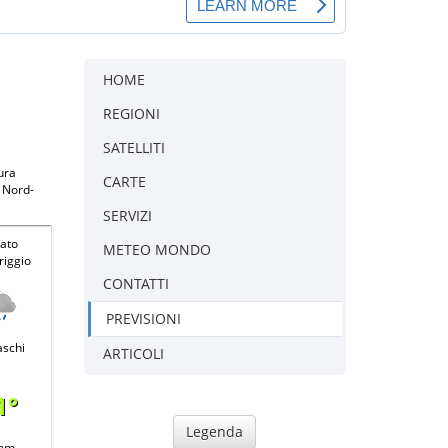
HOME
REGIONI
SATELLITI
ura
CARTE
a Nord-
SERVIZI
ato
METEO MONDO
iggio
CONTATTI
PREVISIONI
aschi
ARTICOLI
1°
Legenda
mm