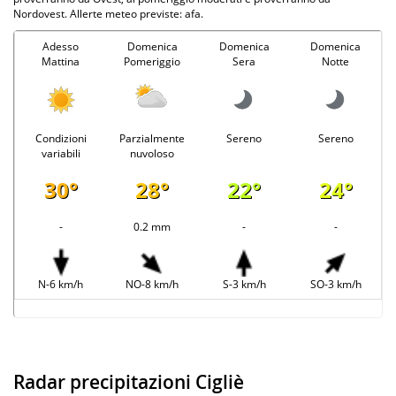
Nordovest. Allerte meteo previste: afa.
Adesso
Domenica
Domenica
Domenica
Mattina
Pomeriggio
Sera
Notte
Condizioni
Parzialmente
Sereno
Sereno
variabili
nuvoloso
30°
28°
22°
24°
-
0.2 mm
-
-
N-6 km/h
NO-8 km/h
S-3 km/h
SO-3 km/h
Radar precipitazioni Cigliè