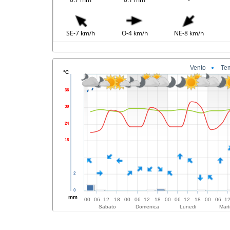
SE-7 km/h
O-4 km/h
NE-8 km/h
Vento
Te
°C
36
30
24
18
2
0
mm
00
06
12
18
00
06
12
18
00
06
12
18
00
06
1
Sabato
Domenica
Lunedi
Mart