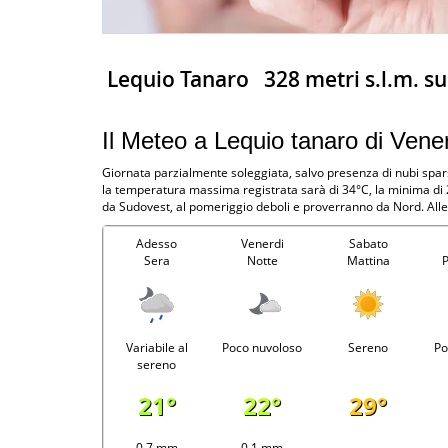
Lequio Tanaro
328 metri s.l.m. s
Il Meteo a Lequio tanaro di Vene
Giornata parzialmente soleggiata, salvo presenza di nubi spars
la temperatura massima registrata sarà di 34°C, la minima di 2
da Sudovest, al pomeriggio deboli e proverranno da Nord. Alle
Adesso
Venerdi
Sabato
Sera
Notte
Mattina
Variabile al
Poco nuvoloso
Sereno
Po
sereno
21°
22°
29°
0.7 mm
0.1 mm
-