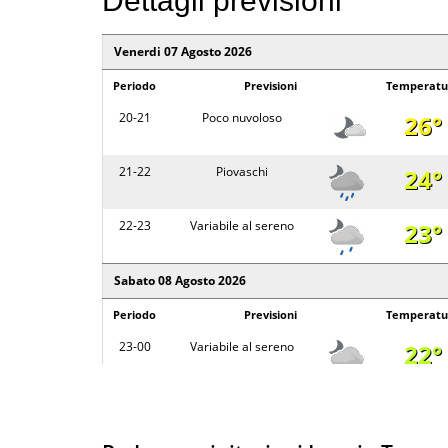
Dettagli previsioni
02 - 08
Sereno
Venerdi 07 Agosto 2026
Periodo
Previsioni
Temperatu
08 - 14
Parzialmente nuvoloso
20-21
Poco nuvoloso
26°
14 - 20
Parzialmente nuvoloso
21-22
Piovaschi
24°
Lunedi 10 Agosto 2026
22-23
Variabile al sereno
23°
Periodo
Previsioni
Temp
20 - 02
Sereno
Sabato 08 Agosto 2026
Periodo
Previsioni
Temperatu
02 - 08
Sereno
23-00
Variabile al sereno
22°
08 - 14
Sereno
00-01
Poco nuvoloso
22°
14 - 20
Parzialmente nuvoloso