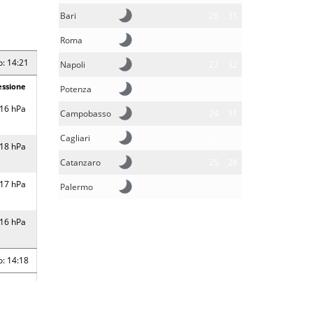
Bari
28
31
Roma
27
33
o: 14:21
Napoli
27
32
essione
Potenza
23
28
16 hPa
Campobasso
24
31
Cagliari
26
33
18 hPa
Catanzaro
25
28
17 hPa
Palermo
27
29
16 hPa
o: 14:18
essione
19 hPa