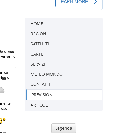
HOME
REGIONI
SATELLITI
ta di oggi
CARTE
roverranno
SERVIZI
nica
METEO MONDO
iggio
CONTATTI
PREVISIONI
lmente
ARTICOLI
loso
8°
Legenda
 mm