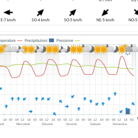
E-7 km/h
SO-4 km/h
SO-5 km/h
NE-5 km/h
NO-5
mperature
Precipitazioni
Pressione
2
18
00
06
12
18
00
06
12
18
00
06
12
18
00
06
12
18
00
06
12
18
00
edi
Mercoledi
Giovedi
Venerdi
Sabato
Domenica