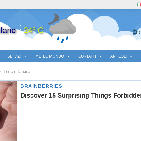
lano
24° C
SERVIZI
METEO MONDO
CONTATTI
ARTICOLI
Lequio tanaro