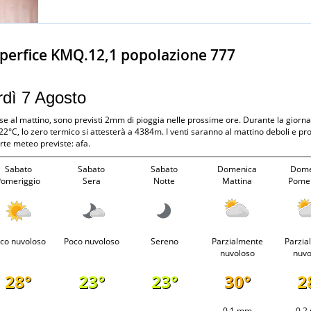
uperfice KMQ.12,1 popolazione 777
rdì 7 Agosto
e al mattino, sono previsti 2mm di pioggia nelle prossime ore. Durante la giorna
2°C, lo zero termico si attesterà a 4384m. I venti saranno al mattino deboli e p
rte meteo previste: afa.
Sabato
Sabato
Sabato
Domenica
Dome
Pomeriggio
Sera
Notte
Mattina
Pomer
co nuvoloso
Poco nuvoloso
Sereno
Parzialmente
Parzia
nuvoloso
nuvo
28°
23°
23°
30°
2
-
-
-
0.1 mm
0.2