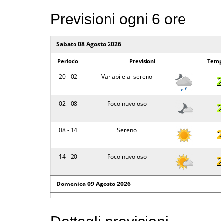
Previsioni ogni 6 ore
Sabato 08 Agosto 2026
Periodo
Previsioni
Temp
20 - 02
Variabile al sereno
02 - 08
Poco nuvoloso
08 - 14
Sereno
14 - 20
Poco nuvoloso
Domenica 09 Agosto 2026
Periodo
Previsioni
Temp
20 - 02
Poco nuvoloso