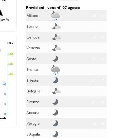
Previsioni - venerdì 07 agosto
Milano
24
33
 km/h
Torino
26
31
Genova
26
30
hPa
Venezia
27
32
1035
Aosta
22
29
1020
Trento
22
28
1005
Trieste
27
31
12
Bologna
27
34
8
Firenze
26
34
4
Ancona
27
30
0
kmh
Perugia
23
33
L'Aquila
22
26