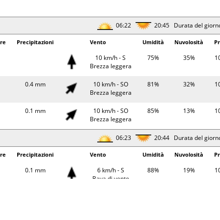
Bava di vento
23°
5 km/h - SO
78%
10
06:22
20:45 Durata del giorn
Bava di vento
re
Precipitazioni
Vento
Umidità
Nuvolosità
Pr
30°
0.1 mm
5 km/h - NE
51%
10
Bava di vento
10 km/h - S
75%
35%
1
Brezza leggera
28°
0.2 mm
5 km/h - NO
71%
10
Bava di vento
0.4 mm
10 km/h - SO
81%
32%
1
Brezza leggera
06:25
20:41 Durata del giorn
0.1 mm
10 km/h - SO
85%
13%
1
erature
Precipitazioni
Brezza leggera
Vento
Umidità
Pr
23°
4 km/h - SE
84%
10
06:23
20:44 Durata del giorn
Bava di vento
re
Precipitazioni
Vento
Umidità
Nuvolosità
Pr
23°
8 km/h - S
81%
10
Brezza leggera
0.1 mm
6 km/h - S
88%
19%
1
Bava di vento
32°
7 km/h - SE
47%
10
Brezza leggera
9 km/h - S
89%
3%
1
Brezza leggera
30°
0.1 mm
3 km/h - N
63%
10