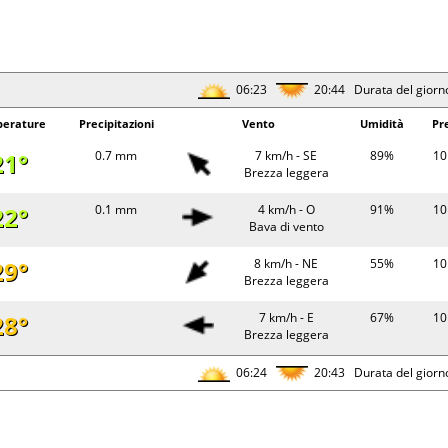
06:23
20:44 Durata del giorn
erature
Precipitazioni
Vento
Umidità
Pr
21°
0.7 mm
7 km/h - SE
89%
10
Brezza leggera
22°
0.1 mm
4 km/h - O
91%
10
Bava di vento
29°
8 km/h - NE
55%
10
Brezza leggera
28°
7 km/h - E
67%
10
Brezza leggera
06:24
20:43 Durata del giorn
erature
Precipitazioni
Vento
Umidità
Pr
23°
4 km/h - SO
79%
10