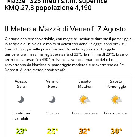
Mazze
323 metri s.l.m. superfice
KMQ.27,8 popolazione 4,190
Il Meteo a Mazzè di Venerdì 7 Agosto
Giornata con tempo variabile, con maggiori schiarite durante il pomeriggio.
In serata cieli nuvolosi o molto nuvolosi con deboli piogge, sono previsti
4mm di pioggia nelle prossime ore. Durante la giornata di oggi la
temperatura massima registrata sarà di 33°C, la minima di 23°C, lo zero
termico si attesterà a 4304m. I venti saranno al mattino deboli e
proverranno da Nordest, al pomeriggio moderati e proverranno da Est-
Nordest. Allerte meteo previste: afa.
Adesso
Venerdi
Sabato
Sabato
Sera
Notte
Mattina
Pomeriggio
Condizioni
Sereno
Poco nuvoloso
Poco nuvoloso
variabili
23°
25°
32°
30°