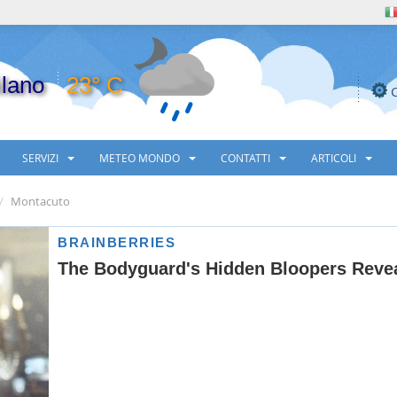
lano
23° C
SERVIZI
METEO MONDO
CONTATTI
ARTICOLI
Montacuto