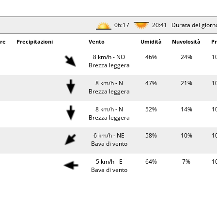
Brezza leggera
06:19
20:38 Durata del giorn
06:17
20:41 Durata del giorn
erature
Precipitazioni
Vento
Umidità
Pr
re
Precipitazioni
Vento
Umidità
Nuvolosità
Pr
22°
8 km/h - SE
74%
10
8 km/h - NO
46%
24%
1
Brezza leggera
Brezza leggera
24°
6 km/h - S
67%
10
8 km/h - N
47%
21%
1
Bava di vento
Brezza leggera
30°
0.2 mm
8 km/h - N
44%
10
8 km/h - N
52%
14%
1
Brezza leggera
Brezza leggera
28°
9 km/h - NO
52%
10
6 km/h - NE
58%
10%
1
Brezza leggera
Bava di vento
06:20
20:37 Durata del giorn
5 km/h - E
64%
7%
1
Bava di vento
erature
Precipitazioni
Vento
Umidità
Pr
4 km/h - SE
66%
63%
1
23°
4 km/h - SE
66%
10
Bava di vento
Bava di vento
06:18
20:40 Durata del giorn