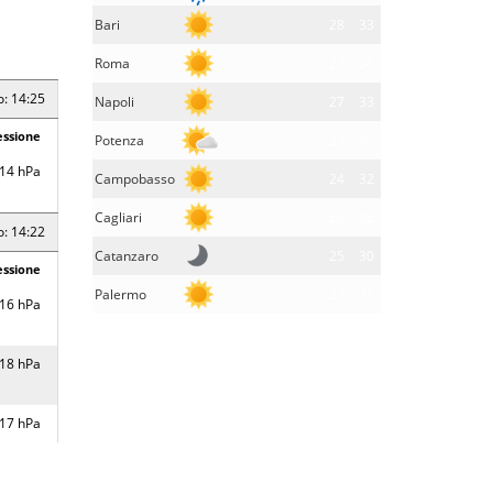
Bari
28
33
Roma
27
36
o: 14:25
Napoli
27
33
essione
Potenza
23
30
14 hPa
Campobasso
24
32
Cagliari
26
36
o: 14:22
Catanzaro
25
30
essione
Palermo
27
31
16 hPa
18 hPa
17 hPa
17 hPa