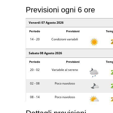
Previsioni ogni 6 ore
Venerdi 07 Agosto 2026
Periodo
Previsioni
Temp
14 - 20
Condizioni variabili
Sabato 08 Agosto 2026
Periodo
Previsioni
Temp
20 - 02
Variabile al sereno
02 - 08
Poco nuvoloso
08 - 14
Poco nuvoloso
14 - 20
Variabile al sereno