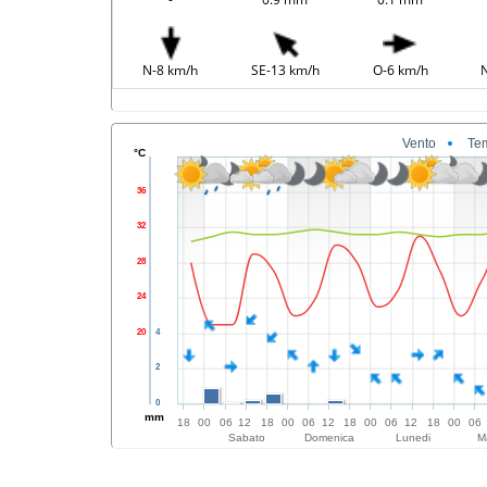
N-8 km/h
SE-13 km/h
O-6 km/h
N
Vento
Te
°C
36
32
28
24
20
4
2
0
mm
18
00
06
12
18
00
06
12
18
00
06
12
18
00
06
Sabato
Domenica
Lunedi
M