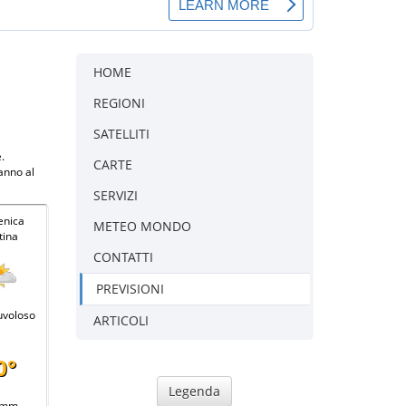
HOME
REGIONI
SATELLITI
.
CARTE
anno al
SERVIZI
nica
METEO MONDO
tina
CONTATTI
PREVISIONI
uvoloso
ARTICOLI
0°
Legenda
 mm