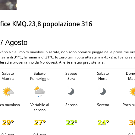
rfice KMQ.23,8 popolazione 316
 7 Agosto
 fino a cieli molto nuvolosi in serata, non sono previste piogge nelle prossime ore
sarà di 31°C, la minima di 21°C, lo zero termico si attesterà a 4372m. I venti sar
rati e proverranno da Nordovest. Allerte meteo previste: afa.
Sabato
Sabato
Sabato
Sabato
Dome
Mattina
Pomeriggio
Sera
Notte
Mat
co nuvoloso
Variabile al
Sereno
Sereno
Poco n
sereno
29°
27°
22°
24°
3
0.2 mm
0.6 mm
-
-
0.2