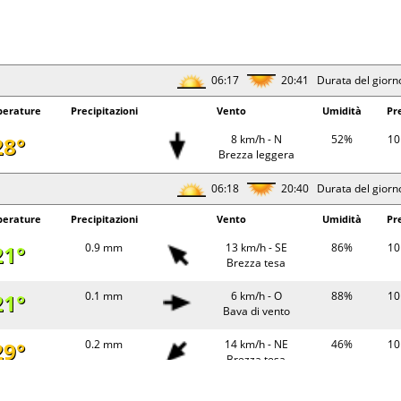
06:17
20:41 Durata del giorn
erature
Precipitazioni
Vento
Umidità
Pr
28°
8 km/h - N
52%
10
Brezza leggera
06:18
20:40 Durata del giorn
erature
Precipitazioni
Vento
Umidità
Pr
21°
0.9 mm
13 km/h - SE
86%
10
Brezza tesa
21°
0.1 mm
6 km/h - O
88%
10
Bava di vento
29°
0.2 mm
14 km/h - NE
46%
10
Brezza tesa
27°
0.6 mm
11 km/h - NE
51%
10