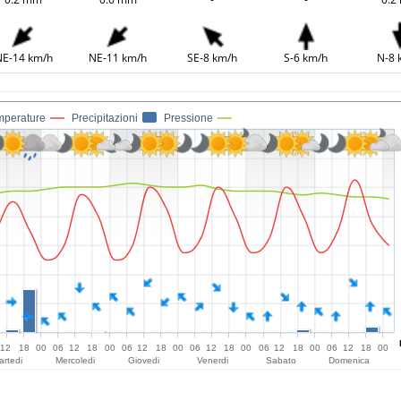
E-14 km/h
NE-11 km/h
SE-8 km/h
S-6 km/h
N-8 
mperature
Precipitazioni
Pressione
12
18
00
06
12
18
00
06
12
18
00
06
12
18
00
06
12
18
00
06
12
18
00
artedi
Mercoledi
Giovedi
Venerdi
Sabato
Domenica