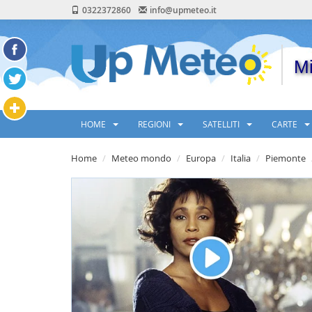
0322372860
info@upmeteo.it
Mi
HOME
REGIONI
SATELLITI
CARTE
Home
Meteo mondo
Europa
Italia
Piemonte