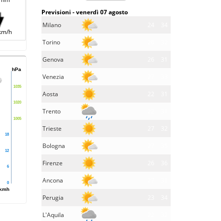
Previsioni - venerdì 07 agosto
Milano
24
34
km/h
Torino
26
32
Genova
26
31
hPa
Venezia
27
33
1035
Aosta
22
31
1020
Trento
22
31
1005
Trieste
27
32
18
Bologna
27
35
12
Firenze
26
36
6
Ancona
27
31
0
kmh
Perugia
23
34
L'Aquila
22
32