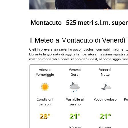
Montacuto
525 metri s.l.m. supe
Il Meteo a Montacuto di Venerdì
Cieli in prevalenza sereni o poco nuvolosi, con nubi in aumento
Durante la giornata di oggi la temperatura massima registrata 
mattino moderati e proverranno da Sudest, al pomeriggio mode
Adesso
Venerdi
Venerdi
Pomeriggio
Sera
Notte
Condizioni
Variabile al
Poco nuvoloso
Po
variabili
sereno
28°
21°
21°
-
0.9 mm
0.1 mm