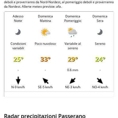
deboli e proverranno da Nord-Nordest, al pomeriggio deboli e proverranno
da Nordest. Allerte meteo previste: afa.
Adesso
Domenica
Domenica
Domenica
Notte
Mattina
Pomeriggio
Sera
Condizioni
Poco nuvoloso
Variabile al
Sereno
variabili
sereno
25°
33°
29°
24°
-
-
0.6 mm
-
N-9 km/h
SE-5 km/h
NE-3 km/h
NO-4 km/h
Radar precipitazioni Passerano