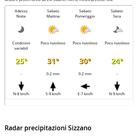
Adesso
Sabato
Sabato
Sabato
Notte
Mattina
Pomeriggio
Sera
Condizioni
Poco nuvoloso
Poco nuvoloso
Poco nuvoloso
variabili
25°
31°
30°
24°
-
0.2 mm
0.2 mm
-
N-8 km/h
S-9 km/h
E-7 km/h
N-9 km/h
Radar precipitazioni Sizzano