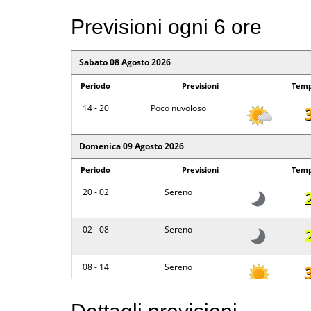
Previsioni ogni 6 ore
Sabato 08 Agosto 2026
Periodo
Previsioni
Temp
14 - 20
Poco nuvoloso
Domenica 09 Agosto 2026
Periodo
Previsioni
Temp
20 - 02
Sereno
02 - 08
Sereno
08 - 14
Sereno
14 - 20
Parzialmente nuvoloso