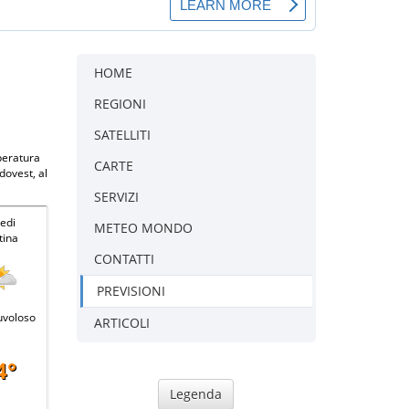
HOME
REGIONI
SATELLITI
mperatura
CARTE
dovest, al
SERVIZI
edi
METEO MONDO
tina
CONTATTI
PREVISIONI
uvoloso
ARTICOLI
4°
Legenda
-