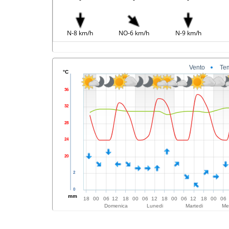
N-8 km/h
NO-6 km/h
N-9 km/h
Vento
Te
°C
36
32
28
24
20
2
0
mm
18
00
06
12
18
00
06
12
18
00
06
12
18
00
06
Domenica
Lunedi
Martedi
Me