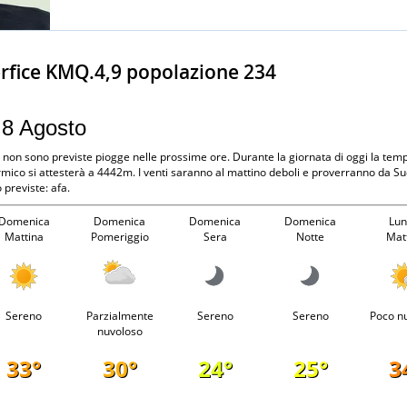
rfice KMQ.4,9 popolazione 234
 8 Agosto
a, non sono previste piogge nelle prossime ore. Durante la giornata di oggi la te
rmico si attesterà a 4442m. I venti saranno al mattino deboli e proverranno da Su
previste: afa.
Domenica
Domenica
Domenica
Domenica
Lun
Mattina
Pomeriggio
Sera
Notte
Mat
Sereno
Parzialmente
Sereno
Sereno
Poco n
nuvoloso
33°
30°
24°
25°
3
-
-
-
-