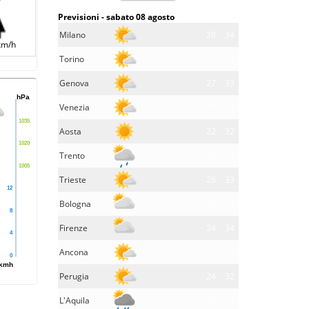
Previsioni - sabato 08 agosto
Milano
28
34
km/h
Torino
27
34
Genova
27
33
hPa
Venezia
27
33
1035
Aosta
22
32
1020
Trento
22
32
1005
Trieste
26
33
12
Bologna
24
32
8
Firenze
24
34
4
Ancona
27
30
0
kmh
Perugia
24
32
L'Aquila
20
33