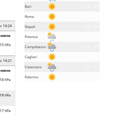
Bari
28
33
Roma
28
37
o: 14:24
Napoli
28
34
essione
Potenza
22
35
15 hPa
Campobasso
22
33
Cagliari
26
36
o: 14:21
Catanzaro
24
31
essione
Palermo
27
32
18 hPa
18 hPa
17 hPa
16 hPa