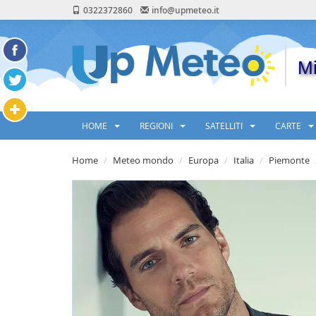
0322372860
info@upmeteo.it
Mi
HOME
REGIONI
SATELLITI
CARTE
Home
Meteo mondo
Europa
Italia
Piemonte