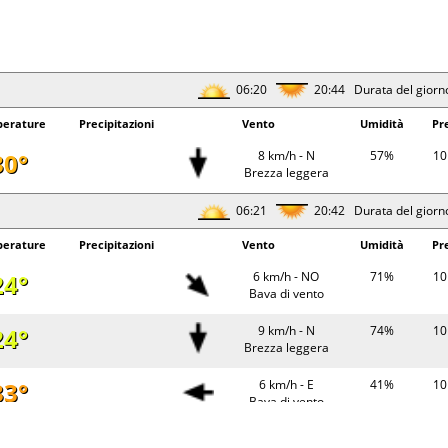
06:20
20:44 Durata del giorn
erature
Precipitazioni
Vento
Umidità
Pr
30°
8 km/h - N
57%
10
Brezza leggera
06:21
20:42 Durata del giorn
erature
Precipitazioni
Vento
Umidità
Pr
24°
6 km/h - NO
71%
10
Bava di vento
24°
9 km/h - N
74%
10
Brezza leggera
33°
6 km/h - E
41%
10
Bava di vento
30°
6 km/h - NO
55%
10