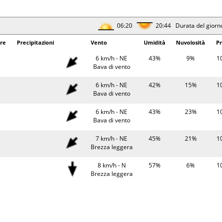
Bava di vento
06:22
20:41 Durata del giorn
06:20
20:44 Durata del giorn
erature
Precipitazioni
Vento
Umidità
Pr
re
Precipitazioni
Vento
Umidità
Nuvolosità
Pr
24°
5 km/h - O
75%
10
6 km/h - NE
43%
9%
1
Bava di vento
Bava di vento
25°
5 km/h - O
74%
10
6 km/h - NE
42%
15%
1
Bava di vento
Bava di vento
34°
5 km/h - S
39%
10
6 km/h - NE
43%
23%
1
Bava di vento
Bava di vento
32°
9 km/h - S
45%
10
7 km/h - NE
45%
21%
1
Brezza leggera
Brezza leggera
06:24
20:39 Durata del giorn
8 km/h - N
57%
6%
1
Brezza leggera
erature
Precipitazioni
Vento
Umidità
Pr
8 km/h - N
59%
10%
1
24°
6 km/h - SO
74%
10
Brezza leggera
Bava di vento
9 km/h - N
59%
12%
1