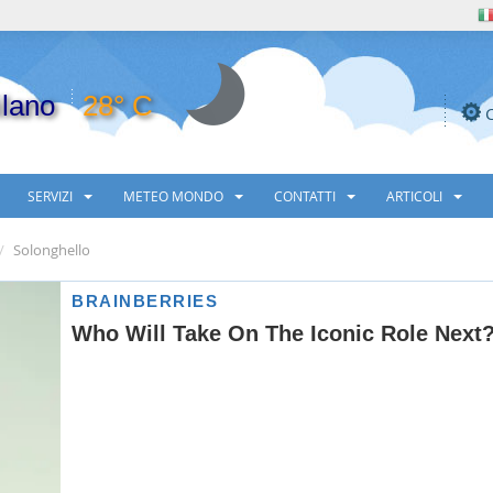
lano
28° C
SERVIZI
METEO MONDO
CONTATTI
ARTICOLI
Solonghello