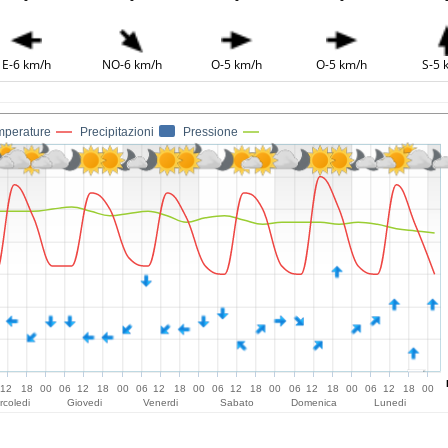
E-6 km/h
NO-6 km/h
O-5 km/h
O-5 km/h
S-5 
mperature
Precipitazioni
Pressione
12
18
00
06
12
18
00
06
12
18
00
06
12
18
00
06
12
18
00
06
12
18
00
rcoledi
Giovedi
Venerdi
Sabato
Domenica
Lunedi