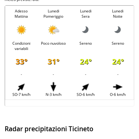
Adesso
Lunedi
Lunedi
Lunedi
Mattina
Pomeriggio
Sera
Notte
Condizioni
Poco nuvoloso
Sereno
Sereno
variabili
33°
31°
24°
24°
-
-
-
-
SO-7 km/h
N-3 km/h
SO-6 km/h
O-6 km/h
Radar precipitazioni Ticineto