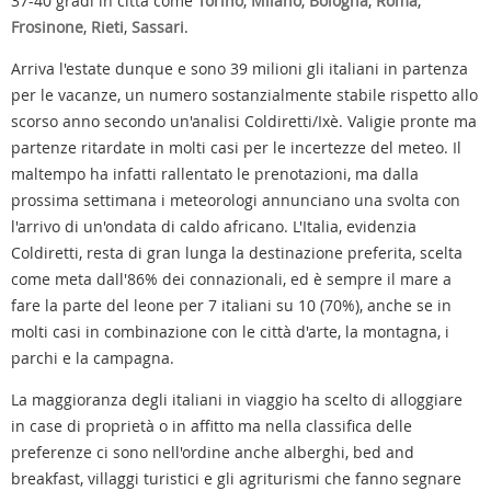
37-40 gradi in città come
Torino
,
Milano
,
Bologna
,
Roma
,
Frosinone
,
Rieti
,
Sassari
.
Arriva l'estate dunque e sono 39 milioni gli italiani in partenza
per le vacanze, un numero sostanzialmente stabile rispetto allo
scorso anno secondo un'analisi Coldiretti/Ixè. Valigie pronte ma
partenze ritardate in molti casi per le incertezze del meteo. Il
maltempo ha infatti rallentato le prenotazioni, ma dalla
prossima settimana i meteorologi annunciano una svolta con
l'arrivo di un'ondata di caldo africano. L'Italia, evidenzia
Coldiretti, resta di gran lunga la destinazione preferita, scelta
come meta dall'86% dei connazionali, ed è sempre il mare a
fare la parte del leone per 7 italiani su 10 (70%), anche se in
molti casi in combinazione con le città d'arte, la montagna, i
parchi e la campagna.
La maggioranza degli italiani in viaggio ha scelto di alloggiare
in case di proprietà o in affitto ma nella classifica delle
preferenze ci sono nell'ordine anche alberghi, bed and
breakfast, villaggi turistici e gli agriturismi che fanno segnare