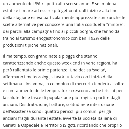
un aumento del 3% rispetto allo scorso anno. E se in piena
estate è il mare ad essere più gettonato, all'inizio e alla fine
della stagione estiva particolarmente apprezzate sono anche le
scelte alternative per conoscere una Italia cosiddetta "minore":
dai parchi alla campagna fino ai piccoli borghi, che fanno da
traino al turismo enogastronomico con ben il 92% delle
produzioni tipiche nazionali.
Il maltempo, con grandinate e piogge che stanno
caratterizzando anche questo week end in varie regioni, ha
però rallentato le prime partenze. Una decisa 'svolta',
affermano i meteorologi, si avrà tuttavia con l'inizio della
settimana. Insomma, la colonnina di mercurio tenderà a salire
e con l'aumento delle temperature crescono anche i rischi per
la salute delle fasce di popolazione più fragili, a partire dagli
anziani. Disidratazione, fratture, solitudine e interruzione
dell'assistenza sono i quattro pericoli più comuni per gli
anziani fragili durante l'estate, avverte la Società Italiana di
Geriatria Ospedale e Territorio (Sigot), ricordando che proprio