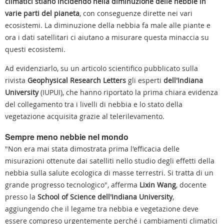
climatici stiano incidendo nella diminuzione delle nebbie in
varie parti del pianeta
, con conseguenze dirette nei vari
ecosistemi. La diminuzione della nebbia fa male alle piante e
ora i dati satellitari ci aiutano a misurare questa minaccia su
questi ecosistemi.
Ad evidenziarlo, su un articolo scientifico pubblicato sulla
rivista
Geophysical Research Letters
gli esperti
dell'Indiana
University
(IUPUI), che hanno riportato la prima chiara evidenza
del collegamento tra i livelli di nebbia e lo stato della
vegetazione acquisita grazie al telerilevamento.
Sempre meno nebbie nel mondo
"Non era mai stata dimostrata prima l'efficacia delle
misurazioni ottenute dai satelliti nello studio degli effetti della
nebbia sulla salute ecologica di masse terrestri. Si tratta di un
grande progresso tecnologico", afferma
Lixin Wang
, docente
presso la
School of Science dell'Indiana University
,
aggiungendo che il legame tra nebbia e vegetazione deve
essere compreso urgentemente perché i cambiamenti climatici