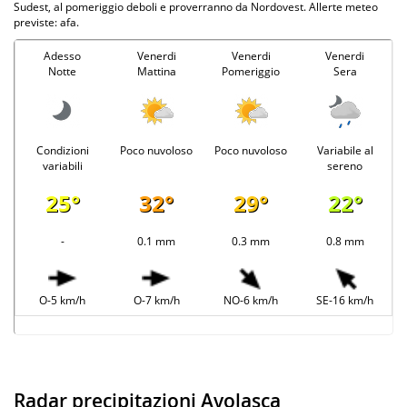
Sudest, al pomeriggio deboli e proverranno da Nordovest. Allerte meteo
previste: afa.
Adesso
Venerdi
Venerdi
Venerdi
Notte
Mattina
Pomeriggio
Sera
Condizioni
Poco nuvoloso
Poco nuvoloso
Variabile al
variabili
sereno
25°
32°
29°
22°
-
0.1 mm
0.3 mm
0.8 mm
O-5 km/h
O-7 km/h
NO-6 km/h
SE-16 km/h
Radar precipitazioni Avolasca