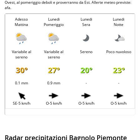
Ovest, al pomeriggio deboli e proverranno da Est. Allerte meteo previste:
afa.
Adesso
Lunedi
Lunedi
Lunedi
Mattina
Pomeriggio
Sera
Notte
Variabile al
Variabile al
Sereno
Poco nuvoloso
sereno
sereno
30°
27°
20°
23°
0.1 mm
0.9 mm
-
-
SE-5 km/h
O-5 km/h
O-5 km/h
O-5 km/h
Radar precipitazioni Bagnolo Piemonte