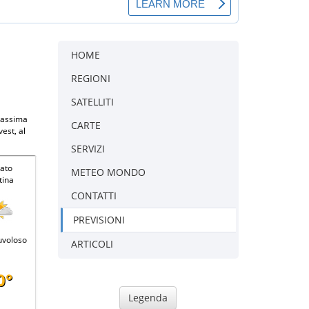
HOME
REGIONI
SATELLITI
 massima
CARTE
est, al
SERVIZI
ato
METEO MONDO
tina
CONTATTI
PREVISIONI
uvoloso
ARTICOLI
0°
Legenda
-