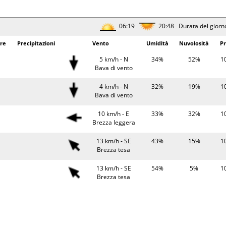
Brezza tesa
06:21
20:45 Durata del giorn
06:19
20:48 Durata del giorn
erature
Precipitazioni
Vento
Umidità
Pr
re
Precipitazioni
Vento
Umidità
Nuvolosità
Pr
22°
0.5 mm
8 km/h - N
81%
10
5 km/h - N
34%
52%
1
Brezza leggera
Bava di vento
23°
6 km/h - N
80%
10
4 km/h - N
32%
19%
1
Bava di vento
Bava di vento
30°
8 km/h - NE
47%
10
10 km/h - E
33%
32%
1
Brezza leggera
Brezza leggera
29°
8 km/h - E
61%
10
13 km/h - SE
43%
15%
1
Brezza leggera
Brezza tesa
06:22
20:43 Durata del giorn
13 km/h - SE
54%
5%
1
Brezza tesa
erature
Precipitazioni
Vento
Umidità
Pr
11 km/h - S
65%
7%
1
24°
8 km/h - N
69%
10
Brezza leggera
Brezza leggera
9 km/h - SE
75%
0%
1