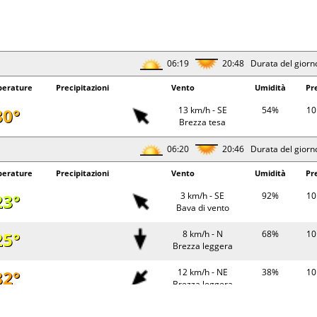
06:19
20:48 Durata del giorn
erature
Precipitazioni
Vento
Umidità
Pr
30°
13 km/h - SE
54%
10
Brezza tesa
06:20
20:46 Durata del giorn
erature
Precipitazioni
Vento
Umidità
Pr
23°
3 km/h - SE
92%
10
Bava di vento
25°
8 km/h - N
68%
10
Brezza leggera
32°
12 km/h - NE
38%
10
Brezza leggera
28°
0.2 mm
13 km/h - NE
56%
10