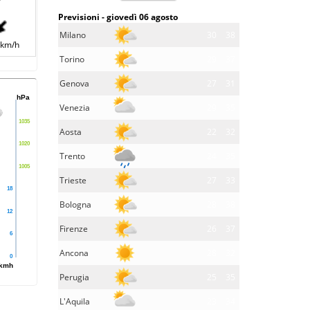
Previsioni - giovedì 06 agosto
Milano
30
38
 km/h
Torino
29
37
Genova
27
31
hPa
Venezia
29
35
1035
Aosta
22
32
1020
Trento
24
35
1005
Trieste
27
33
18
Bologna
28
38
12
Firenze
26
37
6
Ancona
28
32
0
kmh
Perugia
25
35
L'Aquila
23
34