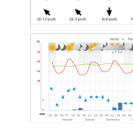
SE-13 km/h
SE-3 km/h
N-8 km/h
N
Vento
Te
°C
36
30
24
18
2
0
mm
18
00
06
12
18
00
06
12
18
00
06
12
18
00
06
Venerdi
Sabato
Domenica
L