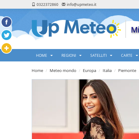
0322372860
info@upmeteo.it
Mi
HOME
REGIONI
SATELLITI
CARTE
Home
Meteo mondo
Europa
Italia
Piemonte