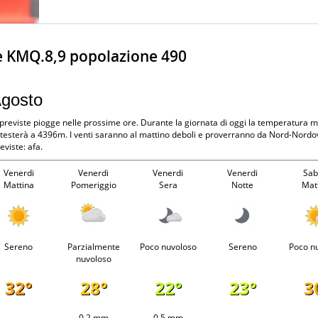
e KMQ.8,9 popolazione 490
Agosto
 previste piogge nelle prossime ore. Durante la giornata di oggi la temperatura
 attesterà a 4396m. I venti saranno al mattino deboli e proverranno da Nord-Nordov
viste: afa.
Venerdi
Venerdi
Venerdi
Venerdi
Sab
Mattina
Pomeriggio
Sera
Notte
Mat
Sereno
Parzialmente
Poco nuvoloso
Sereno
Poco n
nuvoloso
32°
28°
22°
23°
3
-
0.2 mm
0.5 mm
-