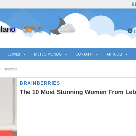
lano
30° C
SERVIZI
METEO MONDO
CONTATTI
ARTICOLI
Brozolo