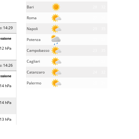
Bari
28
32
Roma
27
38
o: 14:29
Napoli
29
35
essione
Potenza
23
33
12 hPa
Campobasso
23
35
Cagliari
27
32
o: 14:26
Catanzaro
24
32
essione
Palermo
28
31
14 hPa
14 hPa
13 hPa
14 hPa