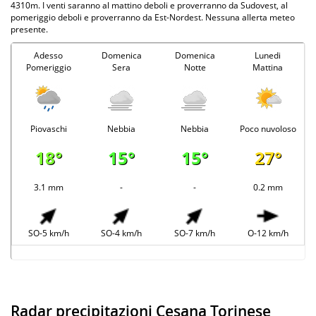
4310m. I venti saranno al mattino deboli e proverranno da Sudovest, al
pomeriggio deboli e proverranno da Est-Nordest. Nessuna allerta meteo
presente.
Adesso
Domenica
Domenica
Lunedi
Pomeriggio
Sera
Notte
Mattina
Piovaschi
Nebbia
Nebbia
Poco nuvoloso
18°
15°
15°
27°
3.1 mm
-
-
0.2 mm
SO-5 km/h
SO-4 km/h
SO-7 km/h
O-12 km/h
Radar precipitazioni Cesana Torinese