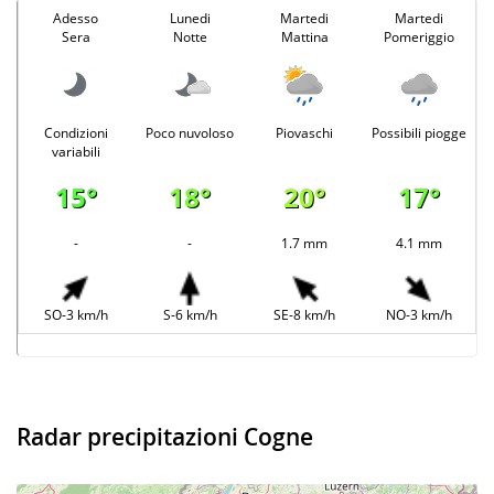
Adesso
Lunedi
Martedi
Martedi
Sera
Notte
Mattina
Pomeriggio
Condizioni
Poco nuvoloso
Piovaschi
Possibili piogge
variabili
15°
18°
20°
17°
-
-
1.7 mm
4.1 mm
SO-3 km/h
S-6 km/h
SE-8 km/h
NO-3 km/h
Radar precipitazioni Cogne