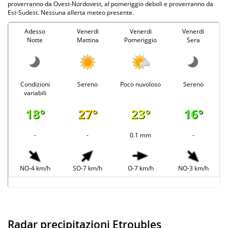
proverranno da Ovest-Nordovest, al pomeriggio deboli e proverranno da
Est-Sudest. Nessuna allerta meteo presente.
Adesso
Venerdi
Venerdi
Venerdi
Notte
Mattina
Pomeriggio
Sera
Condizioni
Sereno
Poco nuvoloso
Sereno
variabili
18°
27°
23°
16°
-
-
0.1 mm
-
NO-4 km/h
SO-7 km/h
O-7 km/h
NO-3 km/h
Radar precipitazioni Etroubles