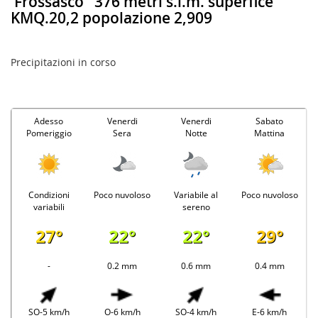
Frossasco
376 metri s.l.m. superfice
KMQ.20,2 popolazione 2,909
Precipitazioni in corso
Adesso
Venerdi
Venerdi
Sabato
Pomeriggio
Sera
Notte
Mattina
Condizioni
Poco nuvoloso
Variabile al
Poco nuvoloso
variabili
sereno
27°
22°
22°
29°
-
0.2 mm
0.6 mm
0.4 mm
SO-5 km/h
O-6 km/h
SO-4 km/h
E-6 km/h