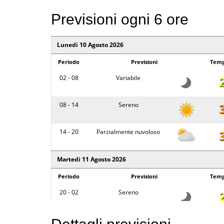
Previsioni ogni 6 ore
Lunedi 10 Agosto 2026
Periodo
Previsioni
Temp
02 - 08
Variabile
08 - 14
Sereno
14 - 20
Parzialmente nuvoloso
Martedi 11 Agosto 2026
Periodo
Previsioni
Temp
20 - 02
Sereno
02 - 08
Sereno