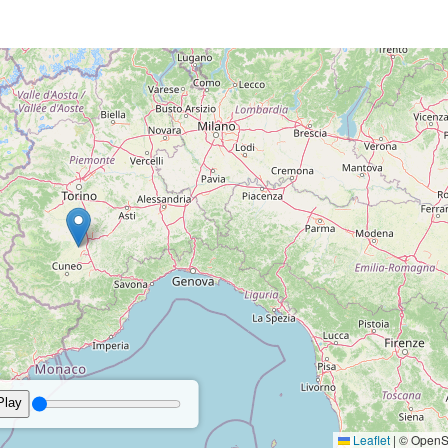
Bava di vento
erature
Precipitazioni
Vento
Umidità
Pr
6 km/h - NE
29%
56%
1
25°
3 km/h - SO
62%
10
Bava di vento
Bava di vento
8 km/h - O
28%
68%
1
25°
4 km/h - O
54%
10
Brezza leggera
Bava di vento
0.2 mm
9 km/h - O
32%
68%
1
34°
3 km/h - E
31%
10
Brezza leggera
Bava di vento
8 km/h - SO
30%
22%
1
32°
7 km/h - N
35%
10
Brezza leggera
Brezza leggera
4 km/h - S
30%
24%
1
06:31
20:36 Durata del giorn
Bava di vento
erature
Precipitazioni
Vento
Umidità
Pr
6 km/h - NO
40%
50%
1
Bava di vento
27°
3 km/h - O
54%
10
Bava di vento
4 km/h - N
47%
18%
1
Bava di vento
25°
10 km/h - NO
59%
10
Brezza leggera
3 km/h - N
55%
6%
1
Bava di vento
6 km/h - N
31%
10