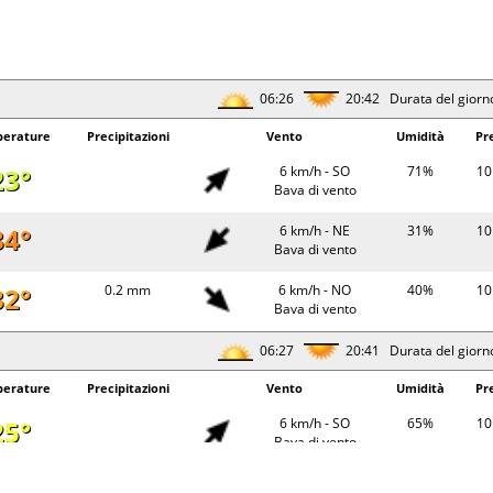
06:26
20:42 Durata del giorn
erature
Precipitazioni
Vento
Umidità
Pr
23°
6 km/h - SO
71%
10
Bava di vento
34°
6 km/h - NE
31%
10
Bava di vento
32°
0.2 mm
6 km/h - NO
40%
10
Bava di vento
06:27
20:41 Durata del giorn
erature
Precipitazioni
Vento
Umidità
Pr
25°
6 km/h - SO
65%
10
Bava di vento
25°
6 km/h - S
61%
10