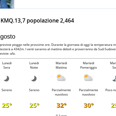
e KMQ.13,7 popolazione 2,464
Agosto
 previste piogge nelle prossime ore. Durante la giornata di oggi la temperatura
attesterà a 4342m. I venti saranno al mattino deboli e proverranno da Sud-Sudoves
viste: afa.
Lunedi
Lunedi
Martedi
Martedi
Mar
Sera
Notte
Mattina
Pomeriggio
Se
Sereno
Sereno
Parzialmente
Parzialmente
Poco n
nuvoloso
nuvoloso
25°
25°
32°
30°
2
-
-
0.2 mm
-