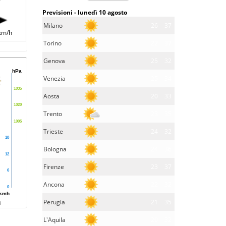
Previsioni - lunedì 10 agosto
Milano
26
37
km/h
Torino
22
37
Genova
25
32
hPa
Venezia
25
34
1035
Aosta
20
33
1020
Trento
23
35
1005
Trieste
24
32
18
Bologna
24
36
12
Firenze
23
37
6
Ancona
22
32
0
kmh
Perugia
21
35
i
L'Aquila
20
32