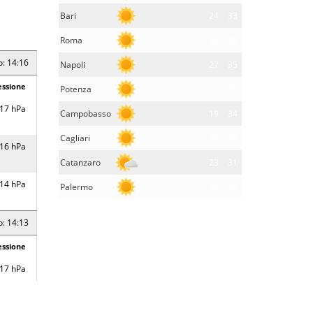
Bari
24
33
Roma
26
39
o: 14:16
Napoli
27
35
essione
Potenza
22
33
17 hPa
Campobasso
19
34
Cagliari
25
33
16 hPa
Catanzaro
23
31
14 hPa
Palermo
26
32
o: 14:13
essione
17 hPa
17 hPa