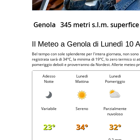
Genola
345 metri s.l.m. superfic
Il Meteo a Genola di Lunedì 10 
Bel tempo con sole splendente per l'intera giornata, non sono
registrata sarà di 34°C, la minima di 19°C, lo zero termico si 
pomeriggio deboli e proverranno da Nordest. Allerte meteo pre
Adesso
Lunedi
Lunedi
Notte
Mattina
Pomeriggio
Variabile
Sereno
Parzialmente
nuvoloso
23°
34°
32°
-
-
0.2 mm