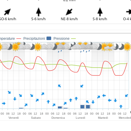
SO-6 km/h
S-6 km/h
NE-8 km/h
S-8 km/h
O-4 
mperature
Precipitazioni
Pressione
00
06
12
18
00
06
12
18
00
06
12
18
00
06
12
18
00
06
12
18
00
06
12
Venerdi
Sabato
Domenica
Lunedi
Martedi
Mercoled