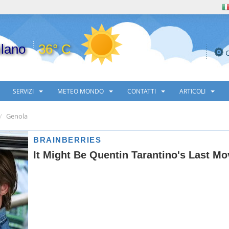
lano
36° C
SERVIZI
METEO MONDO
CONTATTI
ARTICOLI
Genola