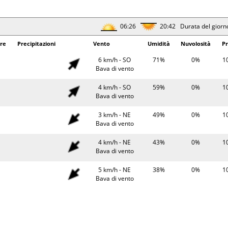
Bava di vento
32°
0.2 mm
8 km/h - NE
34%
10
06:26
20:42 Durata del giorn
Brezza leggera
re
Precipitazioni
Vento
Umidità
Nuvolosità
Pr
30°
8 km/h - S
39%
10
Brezza leggera
6 km/h - SO
71%
0%
1
Bava di vento
06:29
20:39 Durata del giorn
4 km/h - SO
59%
0%
1
erature
Precipitazioni
Bava di vento
Vento
Umidità
Pr
25°
4 km/h - O
65%
10
3 km/h - NE
49%
0%
1
Bava di vento
Bava di vento
25°
6 km/h - O
60%
10
4 km/h - NE
43%
0%
1
Bava di vento
Bava di vento
34°
9 km/h - N
32%
10
5 km/h - NE
38%
0%
1
Brezza leggera
Bava di vento
31°
6 km/h - NO
36%
10
7 km/h - NE
33%
17%
1
Bava di vento
Brezza leggera
06:30
20:38 Durata del giorn
6 km/h - NE
31%
26%
1