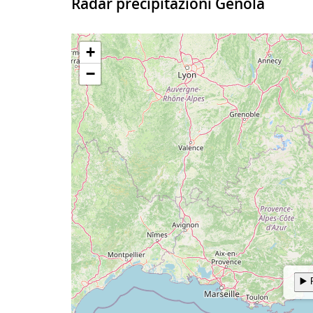
34°
Radar precipitazioni Genola
Periodo
Previsioni
Temp
14-15
Poco nuvoloso
35°
20 - 02
Parzialmente nuvoloso
15-16
Parzialmente nuvoloso
35°
02 - 08
Sereno
16-17
Variabile al sereno
33°
08 - 14
Sereno
17-18
Parzialmente nuvoloso
34°
14 - 20
Sereno
18-19
Poco nuvoloso
33°
Venerdi 14 Agosto 2026
Periodo
Previsioni
Temp
19-20
Poco nuvoloso
32°
20 - 02
Nuvoloso
20-21
Parzialmente nuvoloso
29°
02 - 08
Sereno
21-22
Poco nuvoloso
28°
08 - 14
Sereno