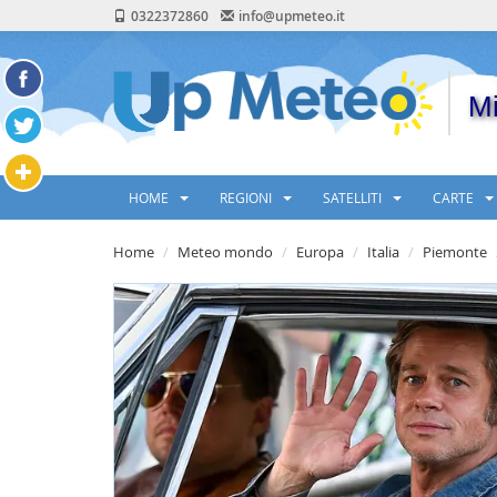
0322372860
info@upmeteo.it
Mi
HOME
REGIONI
SATELLITI
CARTE
Home
Meteo mondo
Europa
Italia
Piemonte