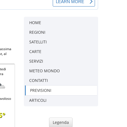
HOME
REGIONI
SATELLITI
 massima
CARTE
t, al
SERVIZI
tedi
METEO MONDO
ra
CONTATTI
PREVISIONI
uvoloso
ARTICOLI
5°
Legenda
-