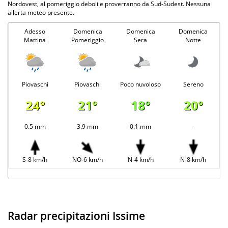
Nordovest, al pomeriggio deboli e proverranno da Sud-Sudest. Nessuna
allerta meteo presente.
Adesso
Domenica
Domenica
Domenica
Mattina
Pomeriggio
Sera
Notte
Piovaschi
Piovaschi
Poco nuvoloso
Sereno
24°
21°
18°
20°
0.5 mm
3.9 mm
0.1 mm
-
S-8 km/h
NO-6 km/h
N-4 km/h
N-8 km/h
Radar precipitazioni Issime