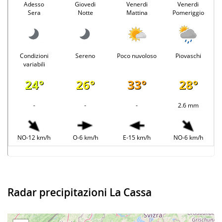
Adesso
Giovedi
Venerdi
Venerdi
Sera
Notte
Mattina
Pomeriggio
Condizioni
Sereno
Poco nuvoloso
Piovaschi
variabili
24°
26°
33°
28°
-
-
-
2.6 mm
NO-12 km/h
O-6 km/h
E-15 km/h
NO-6 km/h
Radar precipitazioni La Cassa