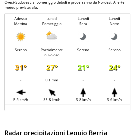
Ovest-Sudovest, al pomeriggio deboli e proverranno da Nordest. Allerte
meteo previste: afa.
Adesso
Lunedi
Lunedi
Lunedi
Mattina
Pomeriggio
Sera
Notte
Sereno
Parzialmente
Sereno
Sereno
nuvoloso
31°
27°
21°
24°
-
0.1 mm
-
-
E-5 km/h
SE-8 km/h
S-8 km/h
S-6 km/h
Radar precipitazioni Lequio Berria