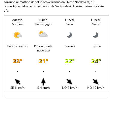
saranno al mattino deboli e proverranno da Ovest-Nordovest, al
pomeriggio deboli e proverranno da Sud-Sudest. Allerte meteo previste:
afa.
Adesso
Lunedi
Lunedi
Lunedi
Mattina
Pomeriggio
Sera
Notte
Poco nuvoloso
Parzialmente
Sereno
Sereno
nuvoloso
33°
31°
22°
24°
-
-
-
-
SE-6 km/h
S-4 km/h
NO-7 km/h
NO-10 km/h