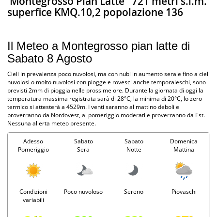
Montegrosso Pian Latte
721 metri s.l.m.
superfice KMQ.10,2 popolazione 136
Il Meteo a Montegrosso pian latte di
Sabato 8 Agosto
Cieli in prevalenza poco nuvolosi, ma con nubi in aumento serale fino a cieli
nuvolosi o molto nuvolosi con piogge e rovesci anche temporaleschi, sono
previsti 2mm di pioggia nelle prossime ore. Durante la giornata di oggi la
temperatura massima registrata sarà di 28°C, la minima di 20°C, lo zero
termico si attesterà a 4529m. I venti saranno al mattino deboli e
proverranno da Nordovest, al pomeriggio moderati e proverranno da Est.
Nessuna allerta meteo presente.
Adesso
Sabato
Sabato
Domenica
Pomeriggio
Sera
Notte
Mattina
Condizioni
Poco nuvoloso
Sereno
Piovaschi
variabili