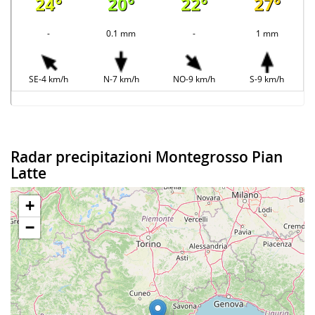
24°
20°
22°
27°
-
0.1 mm
-
1 mm
SE-4 km/h
N-7 km/h
NO-9 km/h
S-9 km/h
Radar precipitazioni Montegrosso Pian
Latte