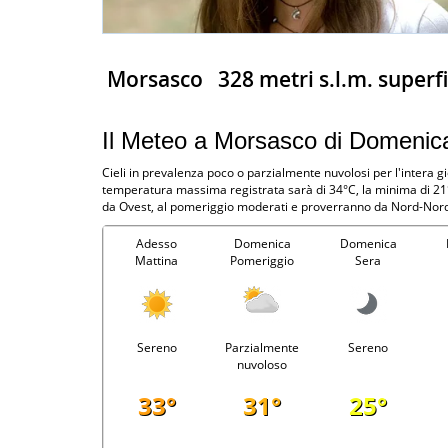
Morsasco
328 metri s.l.m. superf
Il Meteo a Morsasco di Domenic
Cieli in prevalenza poco o parzialmente nuvolosi per l'intera g
temperatura massima registrata sarà di 34°C, la minima di 21°
da Ovest, al pomeriggio moderati e proverranno da Nord-Nordo
Adesso
Domenica
Domenica
Mattina
Pomeriggio
Sera
Sereno
Parzialmente
Sereno
nuvoloso
33°
31°
25°
-
-
-