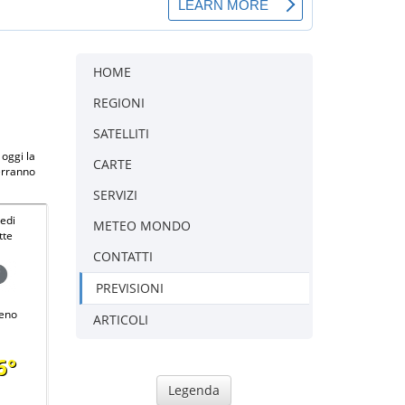
HOME
REGIONI
SATELLITI
 oggi la
CARTE
erranno
SERVIZI
edi
METEO MONDO
tte
CONTATTI
PREVISIONI
eno
ARTICOLI
6°
Legenda
-