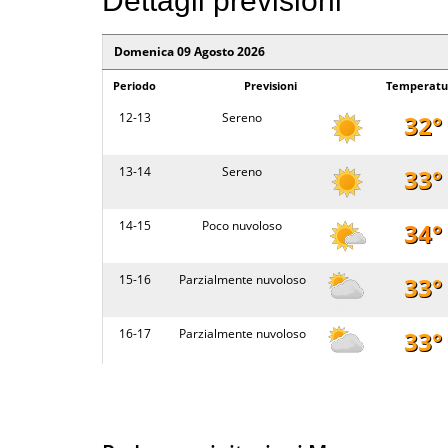
Dettagli previsioni
14 - 20
Parzialmente nuvoloso
Domenica 09 Agosto 2026
Periodo
Previsioni
Temperatu
Martedi 11 Agosto 2026
12-13
Sereno
32°
Periodo
Previsioni
Temp
20 - 02
Poco nuvoloso
13-14
Sereno
33°
02 - 08
Sereno
14-15
Poco nuvoloso
34°
08 - 14
Poco nuvoloso
15-16
Parzialmente nuvoloso
33°
14 - 20
Parzialmente nuvoloso
16-17
Parzialmente nuvoloso
33°
Mercoledi 12 Agosto 2026
17-18
Parzialmente nuvoloso
32°
Periodo
Previsioni
Temp
18-19
Parzialmente nuvoloso