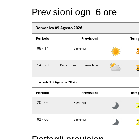
Previsioni ogni 6 ore
Domenica 09 Agosto 2026
Periodo
Previsioni
Temp
08 - 14
Sereno
14 - 20
Parzialmente nuvoloso
Lunedi 10 Agosto 2026
Periodo
Previsioni
Temp
20 - 02
Sereno
02 - 08
Sereno
08 - 14
Sereno