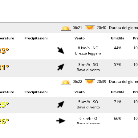
06:21
20:40 Durata del giorn
erature
Precipitazioni
Vento
Umidità
Pr
33°
8 km/h - NO
44%
10
Brezza leggera
31°
3 km/h - SO
57%
10
Bava di vento
06:22
20:39 Durata del giorn
erature
Precipitazioni
Vento
Umidità
Pr
25°
5 km/h - SO
71%
10
Bava di vento
26°
6 km/h - O
66%
10
Bava di vento
34°
4 km/h - NO
39%
10