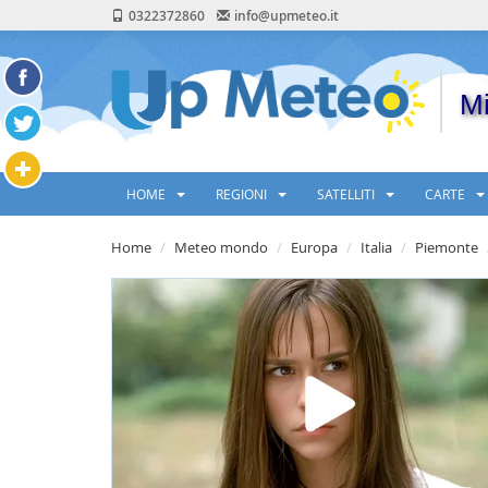
0322372860
info@upmeteo.it
Mi
HOME
REGIONI
SATELLITI
CARTE
Home
Meteo mondo
Europa
Italia
Piemonte