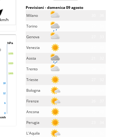
Previsioni - domenica 09 agosto
Milano
30
36
 km/h
Torino
27
34
Genova
27
33
hPa
Venezia
27
32
1035
Aosta
21
32
1020
Trento
24
34
1005
Trieste
27
32
18
Bologna
26
34
12
Firenze
26
37
6
Ancona
25
30
0
kmh
Perugia
23
34
L'Aquila
21
32