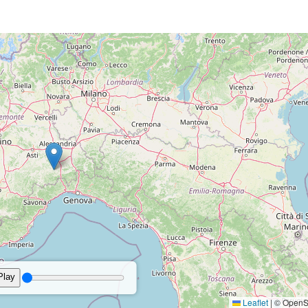
25°
2 km/h - SO
58%
10
Bava di vento
Bava di vento
3 km/h - SO
57%
15%
1
26°
7 km/h - O
65%
10
Bava di vento
Brezza leggera
6 km/h - S
61%
12%
1
34°
6 km/h - N
35%
10
Bava di vento
Bava di vento
4 km/h - S
65%
9%
1
31°
8 km/h - SE
42%
10
Bava di vento
Brezza leggera
3 km/h - SO
67%
0%
1
06:26
20:34 Durata del giorn
Bava di vento
erature
Precipitazioni
Vento
Umidità
Pr
06:22
20:39 Durata del giorn
26°
3 km/h - O
61%
10
re
Precipitazioni
Vento
Umidità
Nuvolosità
Pr
Bava di vento
3 km/h - SO
66%
0%
1
26°
7 km/h - O
60%
10
Bava di vento
Brezza leggera
5 km/h - SO
68%
0%
1
35°
7 km/h - N
33%
10
Bava di vento
Brezza leggera
5 km/h - SO
71%
0%
1
5 km/h - N
38%
10