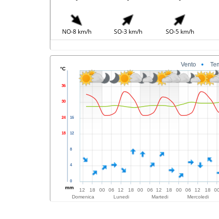
NO-8 km/h
SO-3 km/h
SO-5 km/h
Vento
Te
°C
36
30
24
16
18
12
8
4
0
mm
12
18
00
06
12
18
00
06
12
18
00
06
12
18
0
Domenica
Lunedi
Martedi
Mercoledi