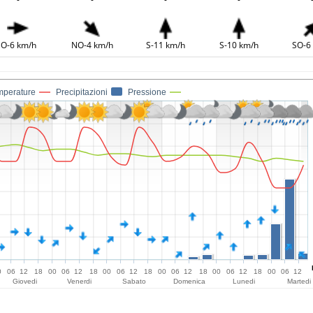
O-6 km/h
NO-4 km/h
S-11 km/h
S-10 km/h
SO-6
mperature
Precipitazioni
Pressione
0
06
12
18
00
06
12
18
00
06
12
18
00
06
12
18
00
06
12
18
00
06
12
Giovedi
Venerdi
Sabato
Domenica
Lunedi
Martedi