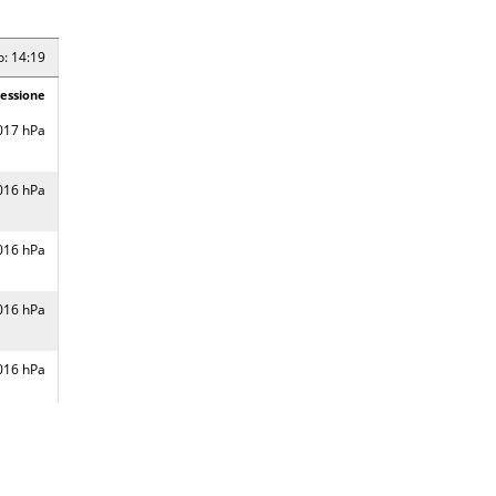
15 hPa
o: 14:19
essione
o: 14:14
017 hPa
essione
16 hPa
016 hPa
17 hPa
016 hPa
17 hPa
016 hPa
16 hPa
016 hPa
o: 14:11
016 hPa
essione
015 hPa