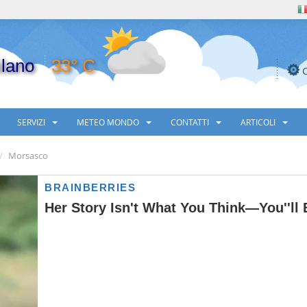
lano
33° C
SERVIZI
METEO MONDO
CONTATTI
ARTICOLI
Morsasco