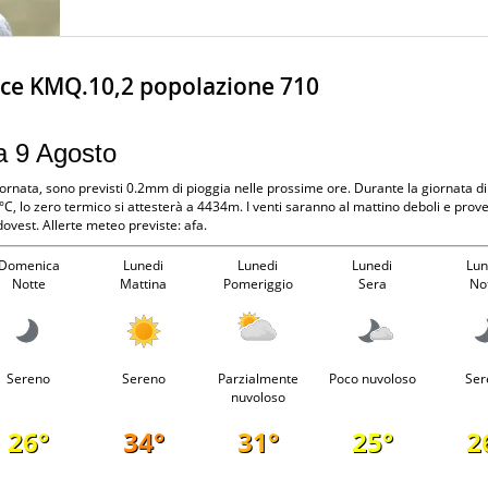
ice KMQ.10,2 popolazione 710
a 9 Agosto
iornata, sono previsti 0.2mm di pioggia nelle prossime ore. Durante la giornata di
C, lo zero termico si attesterà a 4434m. I venti saranno al mattino deboli e prov
vest. Allerte meteo previste: afa.
Domenica
Lunedi
Lunedi
Lunedi
Lun
Notte
Mattina
Pomeriggio
Sera
No
Sereno
Sereno
Parzialmente
Poco nuvoloso
Ser
nuvoloso
26°
34°
31°
25°
2
-
-
-
-