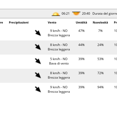
Bava di vento
31°
11 km/h - S
48%
10
06:21
20:40 Durata del giorn
Brezza leggera
re
Precipitazioni
Vento
Umidità
Nuvolosità
Pr
06:24
20:37 Durata del giorn
9 km/h - NO
47%
7%
1
erature
Precipitazioni
Brezza leggera
Vento
Umidità
Pr
25°
10 km/h - S
60%
10
8 km/h - NO
44%
24%
1
Brezza leggera
Brezza leggera
26°
6 km/h - SO
62%
10
5 km/h - NO
39%
53%
1
Bava di vento
Bava di vento
32°
0.1 mm
10 km/h - SO
38%
10
8 km/h - NO
39%
72%
1
Brezza leggera
Brezza leggera
30°
0.1 mm
4 km/h - O
48%
10
9 km/h - NO
39%
94%
1
Bava di vento
Brezza leggera
06:25
20:36 Durata del giorn
7 km/h - O
41%
48%
1
Brezza leggera
erature
Precipitazioni
Vento
Umidità
Pr
3 km/h - S
43%
43%
1