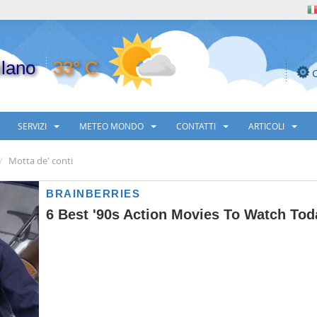
lano
33° C
SERVIZI
METEO MONDO
CONTATTI
ARTICOLI
Motta de' conti