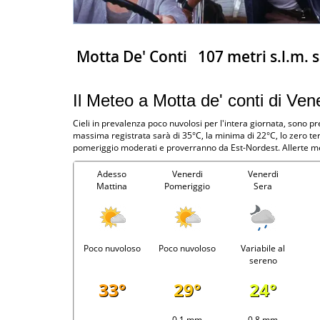
Motta De' Conti
107 metri s.l.m. 
Il Meteo a Motta de' conti di Ven
Cieli in prevalenza poco nuvolosi per l'intera giornata, sono p
massima registrata sarà di 35°C, la minima di 22°C, lo zero te
pomeriggio moderati e proverranno da Est-Nordest. Allerte me
Adesso
Venerdi
Venerdi
Mattina
Pomeriggio
Sera
Poco nuvoloso
Poco nuvoloso
Variabile al
sereno
33°
29°
24°
-
0.1 mm
0.8 mm