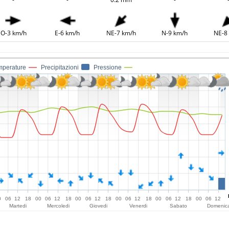
O-3 km/h
E-6 km/h
NE-7 km/h
N-9 km/h
NE-8
mperature
Precipitazioni
Pressione
0
06
12
18
00
06
12
18
00
06
12
18
00
06
12
18
00
06
12
18
00
06
12
Martedi
Mercoledi
Giovedi
Venerdi
Sabato
Domenic