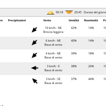
Bava di vento
31°
0.2 mm
7 km/h - NE
50%
10
06:18
20:45 Durata del giorn
Brezza leggera
re
Precipitazioni
Vento
Umidità
Nuvolosità
Pr
06:20
20:42 Durata del giorn
10 km/h - NE
42%
14%
1
erature
Precipitazioni
Brezza leggera
Vento
Umidità
Pr
26°
9 km/h - N
63%
10
6 km/h - NE
40%
14%
1
Brezza leggera
Bava di vento
26°
8 km/h - NE
65%
10
4 km/h - NE
39%
18%
1
Brezza leggera
Bava di vento
34°
4 km/h - SE
40%
10
3 km/h - E
38%
26%
1
Bava di vento
Bava di vento
31°
5 km/h - O
54%
10
3 km/h - SE
37%
44%
1
Bava di vento
Bava di vento
06:21
20:40 Durata del giorn
3 km/h - SO
38%
39%
1
Bava di vento
erature
Precipitazioni
Vento
Umidità
Pr
8 km/h - N
37%
32%
1