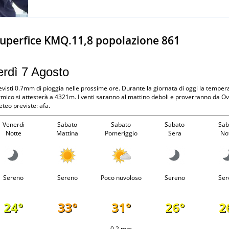
superfice KMQ.11,8 popolazione 861
erdì 7 Agosto
revisti 0.7mm di pioggia nelle prossime ore. Durante la giornata di oggi la temper
rmico si attesterà a 4321m. I venti saranno al mattino deboli e proverranno da Ove
teo previste: afa.
Venerdi
Sabato
Sabato
Sabato
Sab
Notte
Mattina
Pomeriggio
Sera
No
Sereno
Sereno
Poco nuvoloso
Sereno
Ser
24°
33°
31°
26°
2
-
-
0.2 mm
-