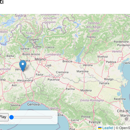
ti
25°
6 km/h - O
72%
10
Brezza leggera
Bava di vento
0.1 mm
19 km/h - NE
39%
36%
1
25°
5 km/h - O
79%
10
Brezza tesa
Bava di vento
18 km/h - N
51%
39%
1
34°
3 km/h - SO
38%
10
Brezza tesa
Bava di vento
16 km/h - N
57%
10%
1
32°
0.1 mm
2 km/h - N
51%
10
Brezza tesa
Bava di vento
12 km/h - N
58%
27%
1
06:23
20:39 Durata del giorn
Brezza leggera
erature
Precipitazioni
Vento
Umidità
Pr
11 km/h - NO
61%
65%
1
Brezza leggera
25°
3 km/h - O
70%
10
Bava di vento
06:19
20:43 Durata del giorn
25°
5 km/h - NO
68%
10
re
Precipitazioni
Vento
Umidità
Nuvolosità
Pr
Bava di vento
0.2 mm
11 km/h - N
65%
15%
1
35°
3 km/h - SE
30%
10
Brezza leggera
Bava di vento
0.3 mm
8 km/h - O
74%
43%
1
5 km/h - NE
37%
10