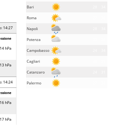
Bari
28
34
Roma
27
38
o: 14:27
Napoli
28
34
essione
Potenza
23
34
14 hPa
Campobasso
24
34
Cagliari
26
37
13 hPa
Catanzaro
24
31
o: 14:24
Palermo
27
32
essione
16 hPa
17 hPa
16 hPa