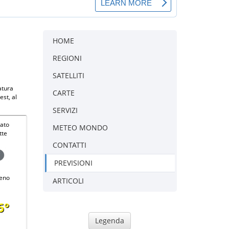
HOME
REGIONI
SATELLITI
atura
CARTE
st, al
SERVIZI
ato
METEO MONDO
tte
CONTATTI
PREVISIONI
eno
ARTICOLI
6°
Legenda
-