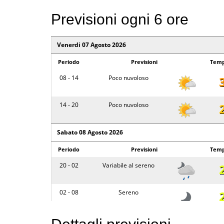
Previsioni ogni 6 ore
Venerdi 07 Agosto 2026
Periodo
Previsioni
Temp
08 - 14
Poco nuvoloso
14 - 20
Poco nuvoloso
Sabato 08 Agosto 2026
Periodo
Previsioni
Temp
20 - 02
Variabile al sereno
02 - 08
Sereno
08 - 14
Sereno