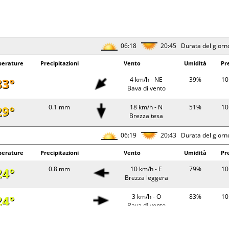
06:18
20:45 Durata del giorn
erature
Precipitazioni
Vento
Umidità
Pr
33°
4 km/h - NE
39%
10
Bava di vento
29°
0.1 mm
18 km/h - N
51%
10
Brezza tesa
06:19
20:43 Durata del giorn
erature
Precipitazioni
Vento
Umidità
Pr
24°
0.8 mm
10 km/h - E
79%
10
Brezza leggera
24°
3 km/h - O
83%
10
Bava di vento
33°
6 km/h - E
41%
10