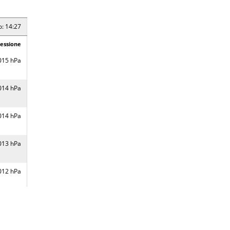
15 hPa
o: 14:27
essione
o: 14:21
015 hPa
essione
17 hPa
014 hPa
18 hPa
014 hPa
17 hPa
013 hPa
16 hPa
012 hPa
o: 14:19
012 hPa
essione
012 hPa