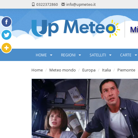
0322372860
info@upmeteo.it
Mi
HOME
REGIONI
SATELLITI
CARTE
Home
Meteo mondo
Europa
Italia
Piemonte