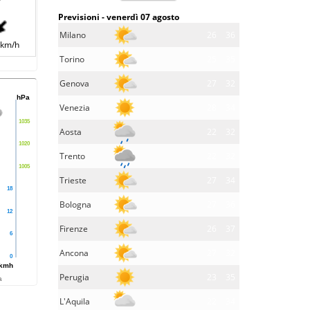
Previsioni - venerdì 07 agosto
Milano
26
36
 km/h
Torino
25
35
Genova
27
32
hPa
Venezia
28
34
1035
Aosta
22
32
1020
Trento
22
32
1005
Trieste
27
34
18
Bologna
27
36
12
Firenze
26
37
6
Ancona
27
32
0
kmh
Perugia
23
35
a
L'Aquila
22
34