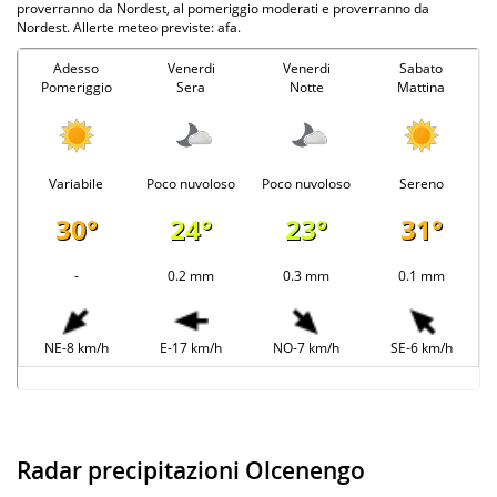
proverranno da Nordest, al pomeriggio moderati e proverranno da
Nordest. Allerte meteo previste: afa.
Adesso
Venerdi
Venerdi
Sabato
Pomeriggio
Sera
Notte
Mattina
Variabile
Poco nuvoloso
Poco nuvoloso
Sereno
30°
24°
23°
31°
-
0.2 mm
0.3 mm
0.1 mm
NE-8 km/h
E-17 km/h
NO-7 km/h
SE-6 km/h
Radar precipitazioni Olcenengo