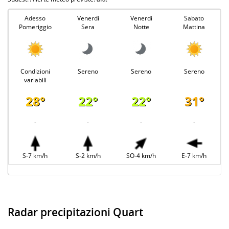
Adesso
Venerdi
Venerdi
Sabato
Pomeriggio
Sera
Notte
Mattina
Condizioni
Sereno
Sereno
Sereno
variabili
28°
22°
22°
31°
-
-
-
-
S-7 km/h
S-2 km/h
SO-4 km/h
E-7 km/h
Radar precipitazioni Quart