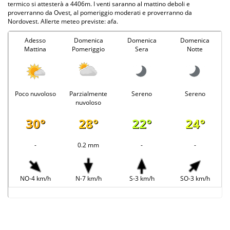
termico si attesterà a 4406m. I venti saranno al mattino deboli e
proverranno da Ovest, al pomeriggio moderati e proverranno da
Nordovest. Allerte meteo previste: afa.
Adesso
Domenica
Domenica
Domenica
Mattina
Pomeriggio
Sera
Notte
Poco nuvoloso
Parzialmente
Sereno
Sereno
nuvoloso
30°
28°
22°
24°
-
0.2 mm
-
-
NO-4 km/h
N-7 km/h
S-3 km/h
SO-3 km/h