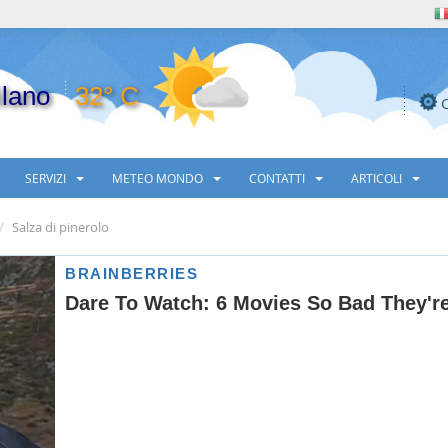
lano
32° C
SERVIZI
METEO MONDO
CONTATTI
ARTICOLI
Salza di pinerolo