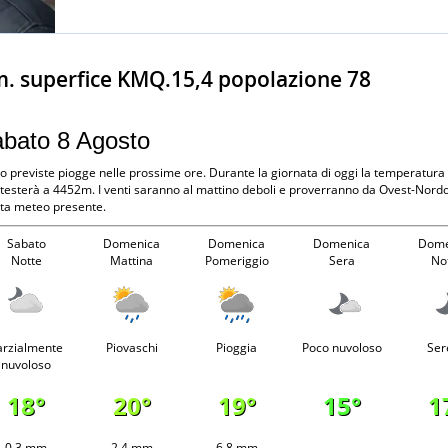
m. superfice KMQ.15,4 popolazione 78
Sabato 8 Agosto
ono previste piogge nelle prossime ore. Durante la giornata di oggi la temperatu
 attesterà a 4452m. I venti saranno al mattino deboli e proverranno da Ovest-Nordo
rta meteo presente.
Sabato
Domenica
Domenica
Domenica
Dome
Notte
Mattina
Pomeriggio
Sera
No
arzialmente
Piovaschi
Pioggia
Poco nuvoloso
Ser
nuvoloso
18°
20°
19°
15°
1
0.3 mm
2.4 mm
6.8 mm
-