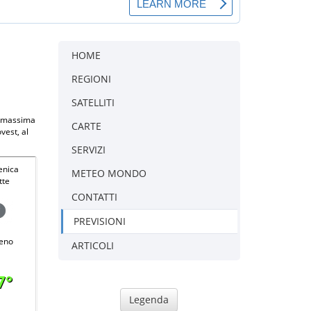
HOME
REGIONI
SATELLITI
ra massima
CARTE
vest, al
SERVIZI
nica
METEO MONDO
tte
CONTATTI
PREVISIONI
eno
ARTICOLI
7°
Legenda
-