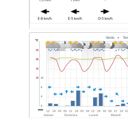
E-8 km/h
E-5 km/h
O-5 km/h
Vento
Te
°C
24
20
16
12
12
8
4
0
mm
12
18
00
06
12
18
00
06
12
18
00
06
12
18
0
Sabato
Domenica
Lunedi
Martedi