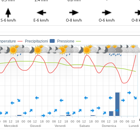
S-6 km/h
E-6 km/h
O-8 km/h
O-6 km/h
O-8 
mperature
Precipitazioni
Pressione
0
06
12
18
00
06
12
18
00
06
12
18
00
06
12
18
00
06
12
18
00
06
12
Mercoledi
Giovedi
Venerdi
Sabato
Domenica
Lunedi