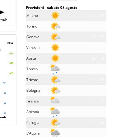
Previsioni - sabato 08 agosto
Milano
25
34
km/h
Torino
26
34
Genova
27
33
hPa
Venezia
27
33
1035
Aosta
22
32
1020
Trento
22
32
1005
Trieste
26
33
12
Bologna
24
32
8
Firenze
24
35
4
Ancona
27
32
0
kmh
Perugia
24
34
L'Aquila
20
33