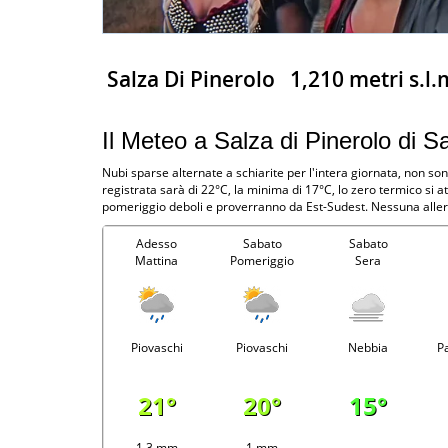
Salza Di Pinerolo
1,210 metri s.l.
Il Meteo a Salza di Pinerolo di 
Nubi sparse alternate a schiarite per l'intera giornata, non s
registrata sarà di 22°C, la minima di 17°C, lo zero termico si
pomeriggio deboli e proverranno da Est-Sudest. Nessuna alle
Adesso
Sabato
Sabato
Mattina
Pomeriggio
Sera
Piovaschi
Piovaschi
Nebbia
P
21°
20°
15°
1.3 mm
1 mm
-