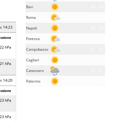
Bari
28
33
Roma
28
37
o: 14:23
Napoli
28
34
essione
Potenza
22
35
22 hPa
Campobasso
22
33
Cagliari
26
36
21 hPa
Catanzaro
24
31
o: 14:20
Palermo
27
32
essione
23 hPa
23 hPa
23 hPa