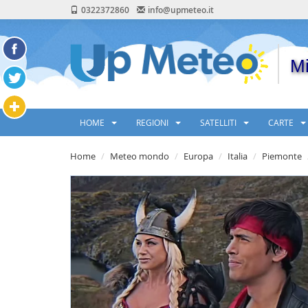
0322372860
info@upmeteo.it
Mi
HOME
REGIONI
SATELLITI
CARTE
Home
Meteo mondo
Europa
Italia
Piemonte