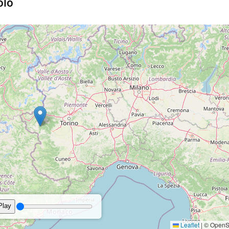
olo
15°
4 km/h - O
74%
10
Bava di vento
Bava di vento
0.3 mm
5 km/h - SE
82%
21%
1
18°
2 km/h - O
64%
10
Bava di vento
Bava di vento
0.1 mm
4 km/h - E
85%
10%
1
22°
0.5 mm
5 km/h - SE
58%
10
Bava di vento
Bava di vento
5 km/h - E
92%
7%
1
20°
1.1 mm
2 km/h - O
77%
10
Bava di vento
Bava di vento
4 km/h - SO
98%
28%
1
06:30
20:42 Durata del giorn
Bava di vento
erature
Precipitazioni
Vento
Umidità
Pr
6 km/h - SO
97%
46%
1
Bava di vento
17°
1 km/h - O
66%
10
Bava di vento
5 km/h - SO
93%
33%
1
Bava di vento
20°
1 km/h - SO
64%
10
Bava di vento
06:27
20:47 Durata del giorn
23°
0.2 mm
5 km/h - E
52%
10
re
Precipitazioni
Vento
Umidità
Nuvolosità
Pr
Bava di vento
4 km/h - SO
91%
59%
1
0.6 mm
6 km/h - NO
80%
10