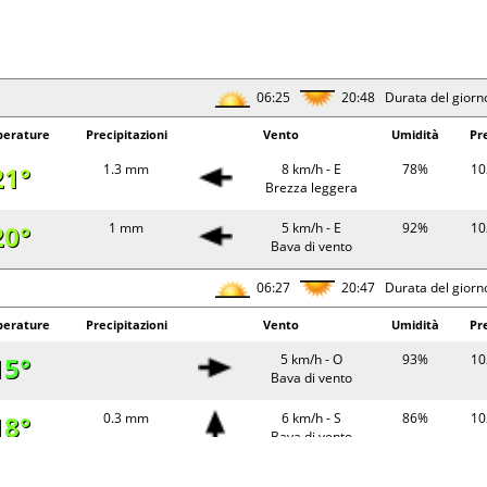
06:25
20:48 Durata del giorn
erature
Precipitazioni
Vento
Umidità
Pr
21°
1.3 mm
8 km/h - E
78%
10
Brezza leggera
20°
1 mm
5 km/h - E
92%
10
Bava di vento
06:27
20:47 Durata del giorn
erature
Precipitazioni
Vento
Umidità
Pr
15°
5 km/h - O
93%
10
Bava di vento
18°
0.3 mm
6 km/h - S
86%
10
Bava di vento
20°
2.4 mm
6 km/h - E
87%
10