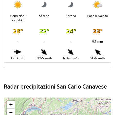
Condizioni
Sereno
Sereno
Poco nuvoloso
variabili
28°
22°
24°
33°
-
-
-
0.1 mm
O-5 km/h
NO-5 km/h
NO-7 km/h
SE-6 km/h
Radar precipitazioni San Carlo Canavese