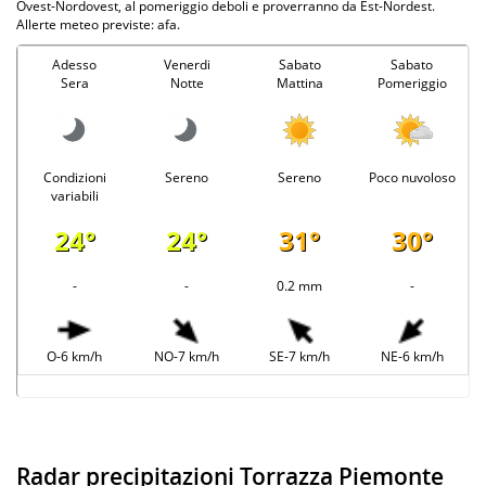
Ovest-Nordovest, al pomeriggio deboli e proverranno da Est-Nordest.
Allerte meteo previste: afa.
Adesso
Venerdi
Sabato
Sabato
Sera
Notte
Mattina
Pomeriggio
Condizioni
Sereno
Sereno
Poco nuvoloso
variabili
24°
24°
31°
30°
-
-
0.2 mm
-
O-6 km/h
NO-7 km/h
SE-7 km/h
NE-6 km/h
Radar precipitazioni Torrazza Piemonte