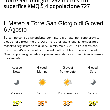
Torre San Giorgio
262 metri s.l.m.
superfice KMQ.5,4 popolazione 727
Il Meteo a Torre San Giorgio di Giovedì
6 Agosto
Bel tempo con sole splendente per l'intera giornata, non sono previste
piogge nelle prossime ore. Durante la giornata di oggi la temperatura
massima registrata sarà di 36°C, la minima di 20°C, lo zero termico si
attesterà a 4532m. I venti saranno al mattino deboli e proverranno da
Ovest, al pomeriggio deboli e proverranno da Est-Nordest. Allerte meteo
previste: afa.
Adesso
Giovedi
Giovedi
Giovedi
Notte
Mattina
Pomeriggio
Sera
Variabile
Sereno
Poco nuvoloso
Sereno
25°
35°
33°
26°