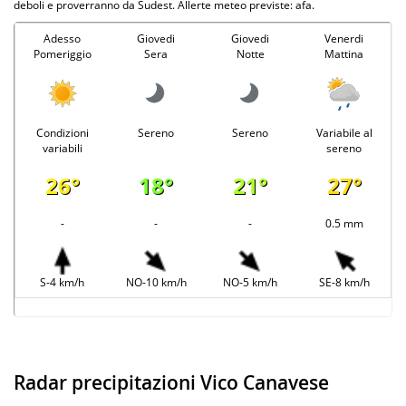
deboli e proverranno da Sudest. Allerte meteo previste: afa.
Adesso
Giovedi
Giovedi
Venerdi
Pomeriggio
Sera
Notte
Mattina
Condizioni
Sereno
Sereno
Variabile al
variabili
sereno
26°
18°
21°
27°
-
-
-
0.5 mm
S-4 km/h
NO-10 km/h
NO-5 km/h
SE-8 km/h
Radar precipitazioni Vico Canavese