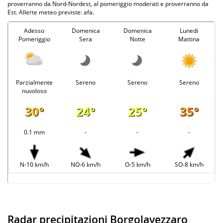
proverranno da Nord-Nordest, al pomeriggio moderati e proverranno da
Est. Allerte meteo previste: afa.
Adesso
Domenica
Domenica
Lunedi
Pomeriggio
Sera
Notte
Mattina
Parzialmente
Sereno
Sereno
Sereno
nuvoloso
30°
24°
25°
35°
0.1 mm
-
-
-
N-10 km/h
NO-6 km/h
O-5 km/h
SO-8 km/h
Radar precipitazioni Borgolavezzaro