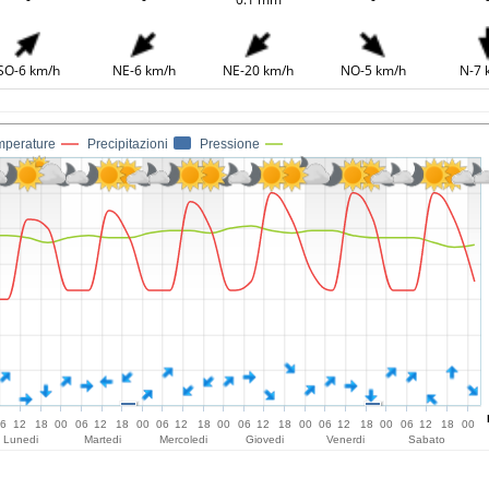
SO-6 km/h
NE-6 km/h
NE-20 km/h
NO-5 km/h
N-7 
mperature
Precipitazioni
Pressione
06
12
18
00
06
12
18
00
06
12
18
00
06
12
18
00
06
12
18
00
06
12
18
00
Lunedi
Martedi
Mercoledi
Giovedi
Venerdi
Sabato