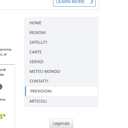
HOME
REGIONI
SATELLITI
 massima
CARTE
t, al
SERVIZI
erdi
METEO MONDO
tte
CONTATTI
PREVISIONI
eno
ARTICOLI
4°
Legenda
-