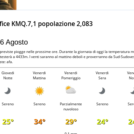
fice KMQ.7,1 popolazione 2,083
 6 Agosto
 previste piogge nelle prossime ore. Durante la giornata di oggi la temperatura
attesterà a 4433m. I venti saranno al mattino deboli e proverranno da Sud-Sudoves
te: afa.
Giovedi
Venerdi
Venerdi
Venerdi
Ven
Notte
Mattina
Pomeriggio
Sera
No
Sereno
Sereno
Parzialmente
Sereno
Ser
nuvoloso
25°
34°
29°
24°
2
-
-
0.1 mm
-