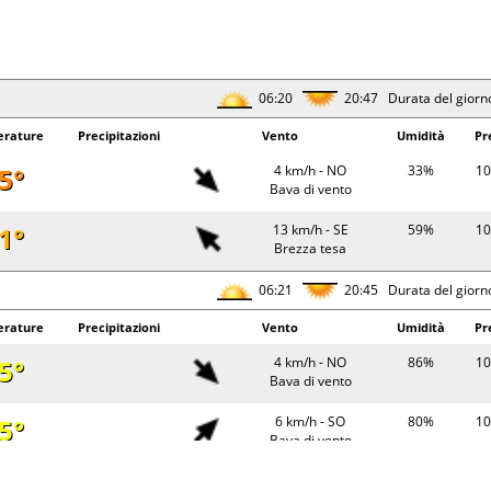
06:20
20:47 Durata del giorn
rature
Precipitazioni
Vento
Umidità
Pr
5°
4 km/h - NO
33%
10
Bava di vento
1°
13 km/h - SE
59%
10
Brezza tesa
06:21
20:45 Durata del giorn
rature
Precipitazioni
Vento
Umidità
Pr
5°
4 km/h - NO
86%
10
Bava di vento
5°
6 km/h - SO
80%
10
Bava di vento
4°
6 km/h - NE
34%
10