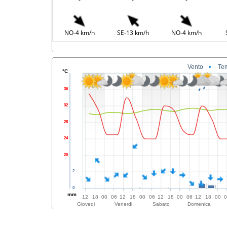
NO-4 km/h
SE-13 km/h
NO-4 km/h
Vento
Te
°C
36
32
28
24
20
2
0
mm
12
18
00
06
12
18
00
06
12
18
00
06
12
18
00
Giovedi
Venerdi
Sabato
Domenica