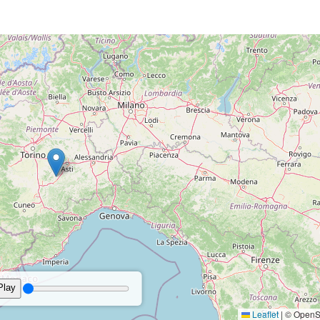
6°
6 km/h - O
68%
10
Brezza tesa
Bava di vento
11 km/h - SE
69%
14%
1
5°
2 km/h - NO
68%
10
Brezza leggera
Bava di vento
9 km/h - SE
73%
1%
1
2°
0.6 mm
2 km/h - N
45%
10
Brezza leggera
Bava di vento
7 km/h - NO
78%
5%
1
9°
0.4 mm
5 km/h - N
61%
10
Brezza leggera
Bava di vento
06:21
20:45 Durata del giorn
06:24
20:41 Durata del giorn
re
Precipitazioni
Vento
Umidità
Nuvolosità
P
rature
Precipitazioni
Vento
Umidità
Pr
6 km/h - O
81%
1%
1
4°
4 km/h - O
83%
10
Bava di vento
Bava di vento
5 km/h - O
84%
3%
1
4°
6 km/h - SO
78%
10
Bava di vento
Bava di vento
4 km/h - NO
86%
12%
1
3°
1 km/h - O
37%
10
Bava di vento
Bava di vento
4 km/h - O
88%
9%
1
3 km/h - N
45%
10