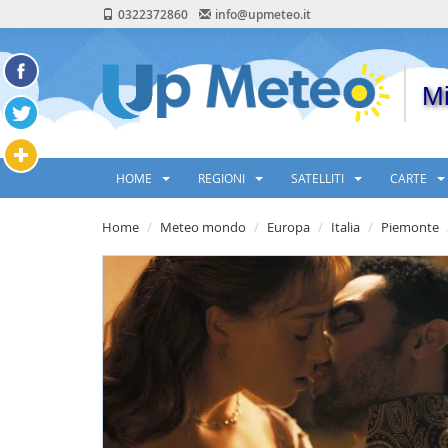
0322372860
info@upmeteo.it
Mi
HOME
REGIONI
SATELLITI
CARTE
Home
Meteo mondo
Europa
Italia
Piemonte