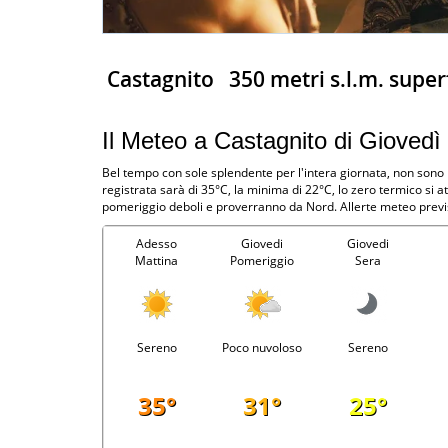
Castagnito
350 metri s.l.m. super
Il Meteo a Castagnito di Giovedì
Bel tempo con sole splendente per l'intera giornata, non sono
registrata sarà di 35°C, la minima di 22°C, lo zero termico si 
pomeriggio deboli e proverranno da Nord. Allerte meteo previs
Adesso
Giovedi
Giovedi
Mattina
Pomeriggio
Sera
Sereno
Poco nuvoloso
Sereno
35°
31°
25°
-
-
-