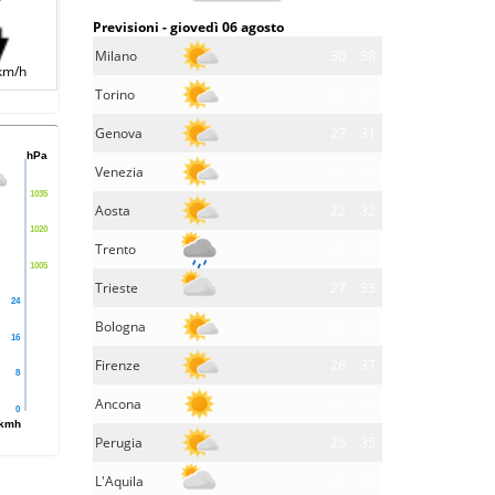
Previsioni - giovedì 06 agosto
Milano
30
38
km/h
Torino
29
37
Genova
27
31
hPa
Venezia
29
35
1035
Aosta
22
32
1020
Trento
24
35
1005
Trieste
27
33
24
Bologna
28
38
16
Firenze
26
37
8
Ancona
28
32
0
kmh
Perugia
25
35
L'Aquila
23
34