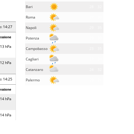
Bari
28
32
Roma
27
38
o: 14:27
Napoli
29
35
essione
Potenza
23
33
13 hPa
Campobasso
23
35
Cagliari
27
34
12 hPa
Catanzaro
24
32
o: 14:25
Palermo
28
31
essione
14 hPa
14 hPa
13 hPa