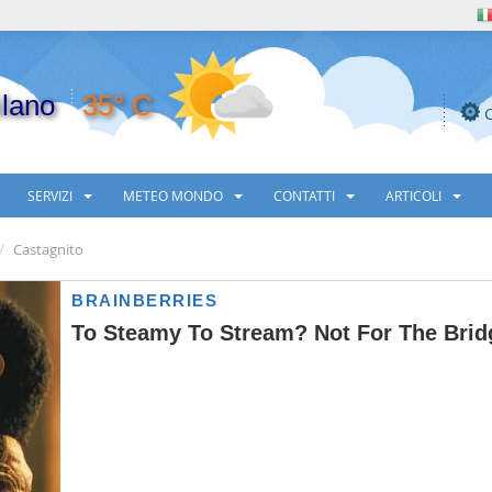
lano
35° C
SERVIZI
METEO MONDO
CONTATTI
ARTICOLI
Castagnito