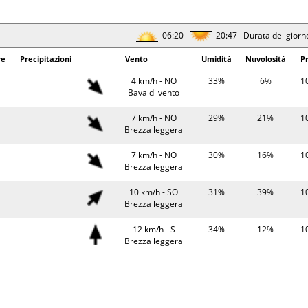
Bava di vento
9°
0.1 mm
20 km/h - NE
51%
10
06:20
20:47 Durata del giorn
Brezza moderata
re
Precipitazioni
Vento
Umidità
Nuvolosità
P
06:22
20:44 Durata del giorn
4 km/h - NO
33%
6%
1
rature
Precipitazioni
Bava di vento
Vento
Umidità
Pr
4°
5 km/h - NO
75%
10
7 km/h - NO
29%
21%
1
Bava di vento
Brezza leggera
4°
7 km/h - N
75%
10
7 km/h - NO
30%
16%
1
Brezza leggera
Brezza leggera
2°
0.1 mm
8 km/h - NE
44%
10
10 km/h - SO
31%
39%
1
Brezza leggera
Brezza leggera
1°
8 km/h - N
50%
10
12 km/h - S
34%
12%
1
Brezza leggera
Brezza leggera
06:23
20:42 Durata del giorn
14 km/h - S
45%
10%
1
Brezza tesa
rature
Precipitazioni
Vento
Umidità
Pr
13 km/h - SE
59%
7%
1