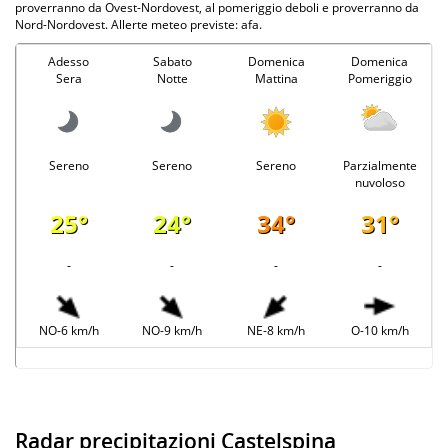
proverranno da Ovest-Nordovest, al pomeriggio deboli e proverranno da
Nord-Nordovest. Allerte meteo previste: afa.
Adesso
Sabato
Domenica
Domenica
Sera
Notte
Mattina
Pomeriggio
Sereno
Sereno
Sereno
Parzialmente
nuvoloso
25°
24°
34°
31°
-
-
-
-
NO-6 km/h
NO-9 km/h
NE-8 km/h
O-10 km/h
Radar precipitazioni Castelspina