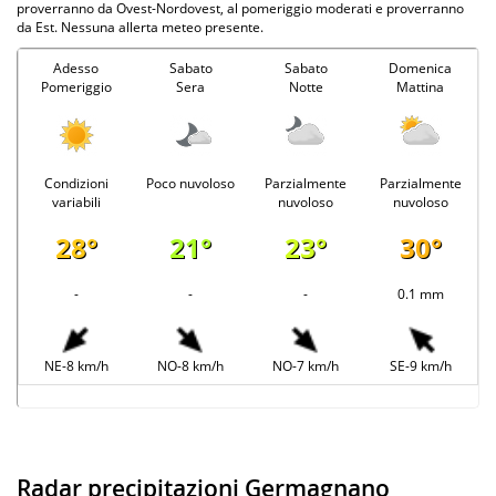
proverranno da Ovest-Nordovest, al pomeriggio moderati e proverranno
da Est. Nessuna allerta meteo presente.
Adesso
Sabato
Sabato
Domenica
Pomeriggio
Sera
Notte
Mattina
Condizioni
Poco nuvoloso
Parzialmente
Parzialmente
variabili
nuvoloso
nuvoloso
28°
21°
23°
30°
-
-
-
0.1 mm
NE-8 km/h
NO-8 km/h
NO-7 km/h
SE-9 km/h
Radar precipitazioni Germagnano