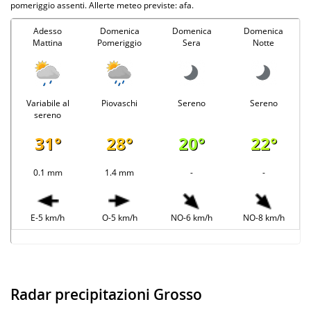
pomeriggio assenti. Allerte meteo previste: afa.
Adesso
Domenica
Domenica
Domenica
Mattina
Pomeriggio
Sera
Notte
Variabile al
Piovaschi
Sereno
Sereno
sereno
31°
28°
20°
22°
0.1 mm
1.4 mm
-
-
E-5 km/h
O-5 km/h
NO-6 km/h
NO-8 km/h
Radar precipitazioni Grosso