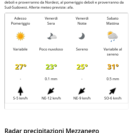
deboli e proverranno da Nordest, al pomeriggio deboli e proverranno da
Sud-Sudovest. Allerte meteo previste: afa.
Adesso
Venerdi
Venerdi
Sabato
Pomeriggio
Sera
Notte
Mattina
Variabile
Poco nuvoloso
Sereno
Variabile al
sereno
27°
23°
25°
31°
-
0.1 mm
-
0.5 mm
S-5 km/h
NE-12 km/h
NE-9 km/h
SO-6 km/h
Radar precipitazioni Mezzanego